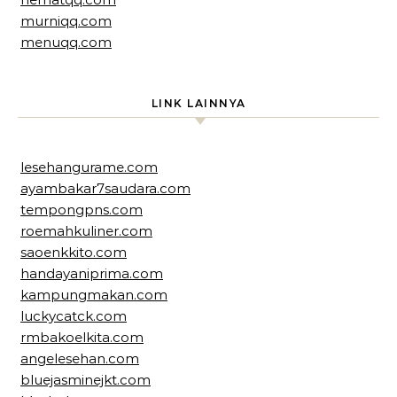
murniqq.com
menuqq.com
LINK LAINNYA
lesehangurame.com
ayambakar7saudara.com
tempongpns.com
roemahkuliner.com
saoenkkito.com
handayaniprima.com
kampungmakan.com
luckycatck.com
rmbakoelkita.com
angelesehan.com
bluejasminejkt.com