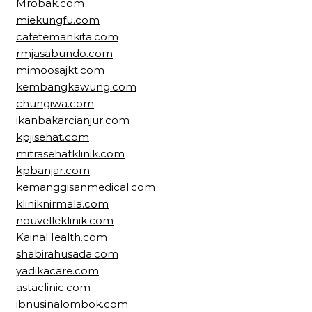
Mrobak.com
miekungfu.com
cafetemankita.com
rmjasabundo.com
mimoosajkt.com
kembangkawung.com
chungiwa.com
ikanbakarcianjur.com
kpjisehat.com
mitrasehatklinik.com
kpbanjar.com
kemanggisanmedical.com
kliniknirmala.com
nouvelleklinik.com
KainaHealth.com
shabirahusada.com
yadikacare.com
astaclinic.com
ibnusinalombok.com