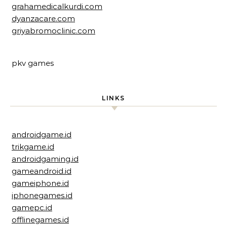
grahamedicalkurdi.com
dyanzacare.com
griyabromoclinic.com
pkv games
LINKS
androidgame.id
trikgame.id
androidgaming.id
gameandroid.id
gameiphone.id
iphonegames.id
gamepc.id
offlinegames.id