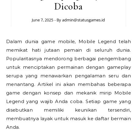
Dicoba
June 7, 2025
- By
admin@statusgames.id
Dalam dunia game mobile, Mobile Legend telah
memikat hati jutaan pemain di seluruh dunia.
Popularitasnya mendorong berbagai pengembang
untuk menciptakan permainan dengan gameplay
serupa yang menawarkan pengalaman seru dan
menantang. Artikel ini akan membahas beberapa
game dengan konsep dan mekanik mirip Mobile
Legend yang wajib Anda coba. Setiap game yang
disebutkan memiliki keunikan tersendiri,
membuatnya layak untuk masuk ke daftar bermain
Anda.