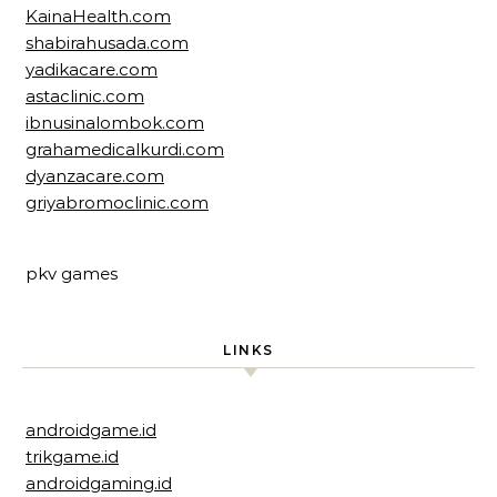
KainaHealth.com
shabirahusada.com
yadikacare.com
astaclinic.com
ibnusinalombok.com
grahamedicalkurdi.com
dyanzacare.com
griyabromoclinic.com
pkv games
LINKS
androidgame.id
trikgame.id
androidgaming.id