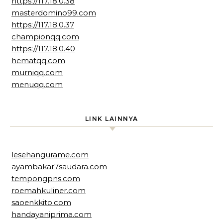
https://117.18.0.38
masterdomino99.com
https://117.18.0.37
championqq.com
https://117.18.0.40
hematqq.com
murniqq.com
menuqq.com
LINK LAINNYA
lesehangurame.com
ayambakar7saudara.com
tempongpns.com
roemahkuliner.com
saoenkkito.com
handayaniprima.com