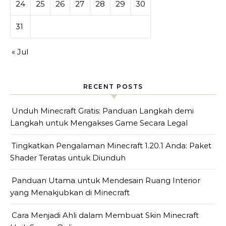
24
25
26
27
28
29
30
31
« Jul
RECENT POSTS
Unduh Minecraft Gratis: Panduan Langkah demi
Langkah untuk Mengakses Game Secara Legal
Tingkatkan Pengalaman Minecraft 1.20.1 Anda: Paket
Shader Teratas untuk Diunduh
Panduan Utama untuk Mendesain Ruang Interior
yang Menakjubkan di Minecraft
Cara Menjadi Ahli dalam Membuat Skin Minecraft