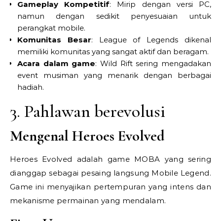
Gameplay Kompetitif
: Mirip dengan versi PC,
namun dengan sedikit penyesuaian untuk
perangkat mobile.
Komunitas Besar
: League of Legends dikenal
memiliki komunitas yang sangat aktif dan beragam.
Acara dalam game
: Wild Rift sering mengadakan
event musiman yang menarik dengan berbagai
hadiah.
3. Pahlawan berevolusi
Mengenal Heroes Evolved
Heroes Evolved adalah game MOBA yang sering
dianggap sebagai pesaing langsung Mobile Legend.
Game ini menyajikan pertempuran yang intens dan
mekanisme permainan yang mendalam.