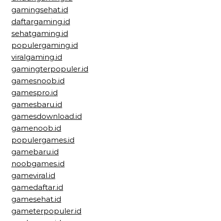
gamingsehat.id
daftargaming.id
sehatgaming.id
populergaming.id
viralgaming.id
gamingterpopuler.id
gamesnoob.id
gamespro.id
gamesbaru.id
gamesdownload.id
gamenoob.id
populergames.id
gamebaru.id
noobgames.id
gameviral.id
gamedaftar.id
gamesehat.id
gameterpopuler.id