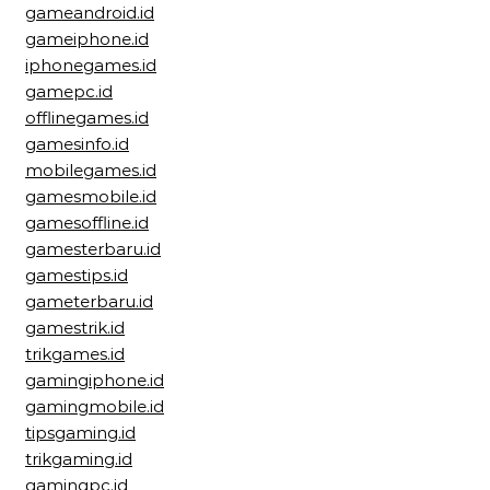
gameandroid.id
gameiphone.id
iphonegames.id
gamepc.id
offlinegames.id
gamesinfo.id
mobilegames.id
gamesmobile.id
gamesoffline.id
gamesterbaru.id
gamestips.id
gameterbaru.id
gamestrik.id
trikgames.id
gamingiphone.id
gamingmobile.id
tipsgaming.id
trikgaming.id
gamingpc.id