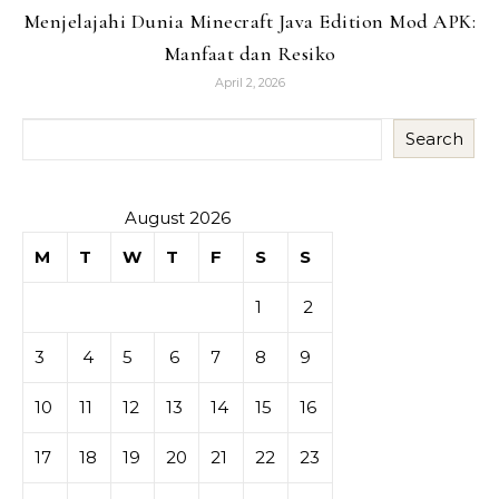
Menjelajahi Dunia Minecraft Java Edition Mod APK:
Manfaat dan Resiko
April 2, 2026
Search
August 2026
M
T
W
T
F
S
S
1
2
3
4
5
6
7
8
9
10
11
12
13
14
15
16
17
18
19
20
21
22
23