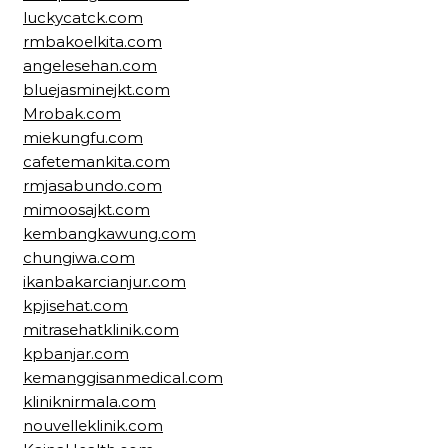
luckycatck.com
rmbakoelkita.com
angelesehan.com
bluejasminejkt.com
Mrobak.com
miekungfu.com
cafetemankita.com
rmjasabundo.com
mimoosajkt.com
kembangkawung.com
chungiwa.com
ikanbakarcianjur.com
kpjisehat.com
mitrasehatklinik.com
kpbanjar.com
kemanggisanmedical.com
kliniknirmala.com
nouvelleklinik.com