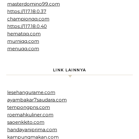
masterdomino99.com
https://117.18.0.37
championqq.com
https://117.18.0.40
hematqq.com
murniqq.com
menuqq.com
LINK LAINNYA
lesehangurame.com
ayambakar7saudara.com
tempongpns.com
roemahkuliner.com
saoenkkito.com
handayaniprima.com
kampungmakan.com