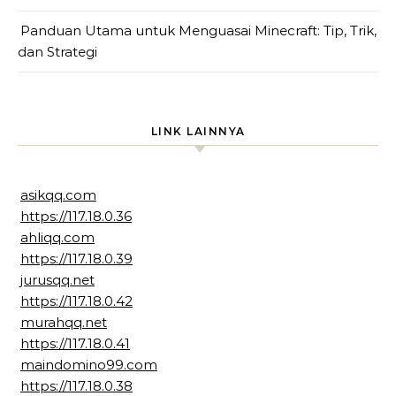
Panduan Utama untuk Menguasai Minecraft: Tip, Trik,
dan Strategi
LINK LAINNYA
asikqq.com
https://117.18.0.36
ahliqq.com
https://117.18.0.39
jurusqq.net
https://117.18.0.42
murahqq.net
https://117.18.0.41
maindomino99.com
https://117.18.0.38