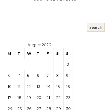
Search
August 2026
M
T
W
T
F
S
S
1
2
3
4
5
6
7
8
9
10
11
12
13
14
15
16
17
18
19
20
21
22
23
24
25
26
27
28
29
30