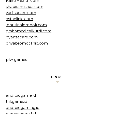
KainaHealth.com
shabirahusada.com
yadikacare.com
astaclinic.com
ibnusinalombok.com
grahamedicalkurdi.com
dyanzacare.com
griyabromoclinic.com
pkv games
LINKS
androidgame.id
trikgame.id
androidgaming.id
gameandroid.id