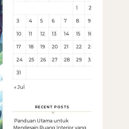
1
2
3
4
5
6
7
8
9
10
11
12
13
14
15
16
17
18
19
20
21
22
23
24
25
26
27
28
29
30
31
« Jul
RECENT POSTS
Panduan Utama untuk
Mendesain Ruang Interior yang