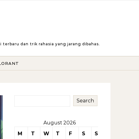
erbaru dan trik rahasia yang jarang dibahas.
LORANT
Search
August 2026
M
T
W
T
F
S
S