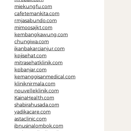
miekungfu.com
cafetemankita.com
rmjasabundo.com
mimoosajkt.com
kembangkawung.com
chungiwa.com
ikanbakarcianjur.com
kpjisehat.com
mitrasehatklinik.com
kpbanjar.com
kemanggisanmedical.com
kliniknirmala.com
nouvelleklinik.com
KainaHealth.com
shabirahusada.com
yadikacare.com
astaclinic.com
ibnusinalombok.com