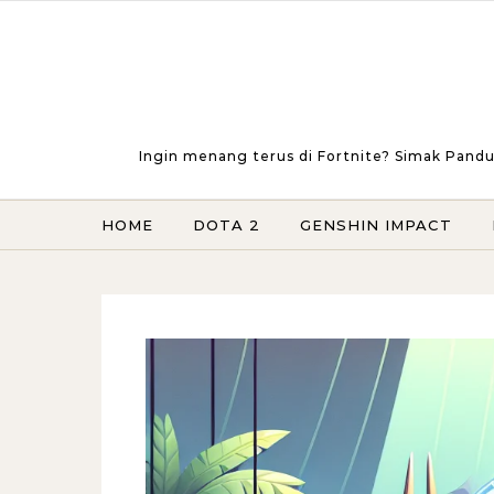
Skip to content
Ingin menang terus di Fortnite? Simak Pandu
HOME
DOTA 2
GENSHIN IMPACT