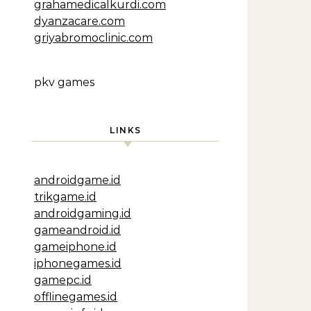
grahamedicalkurdi.com
dyanzacare.com
griyabromoclinic.com
pkv games
LINKS
androidgame.id
trikgame.id
androidgaming.id
gameandroid.id
gameiphone.id
iphonegames.id
gamepc.id
offlinegames.id