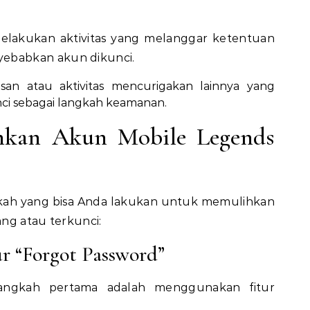
Melakukan aktivitas yang melanggar ketentuan
yebabkan akun dikunci.
tasan atau aktivitas mencurigakan lainnya yang
ci sebagai langkah keamanan.
hkan Akun Mobile Legends
gkah yang bisa Anda lakukan untuk memulihkan
ng atau terkunci:
r “Forgot Password”
langkah pertama adalah menggunakan fitur