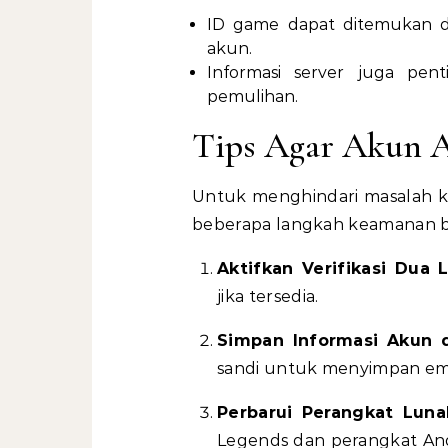
ID game dapat ditemukan di
akun.
Informasi server juga p
pemulihan.
Tips Agar Akun
Untuk menghindari masalah k
beberapa langkah keamanan b
Aktifkan Verifikasi Dua 
jika tersedia.
Simpan Informasi Akun
sandi untuk menyimpan ema
Perbarui Perangkat Luna
Legends dan perangkat An