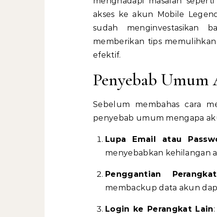
menghadapi masalah seperti 
akses ke akun Mobile Legend
sudah menginvestasikan b
memberikan tips memulihkan
efektif.
Penyebab Umum A
Sebelum membahas cara me
penyebab umum mengapa akun 
Lupa Email atau Passw
menyebabkan kehilangan a
Penggantian Perangkat
membackup data akun dapa
Login ke Perangkat Lain