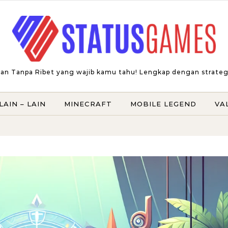
an Tanpa Ribet yang wajib kamu tahu! Lengkap dengan strategi t
LAIN – LAIN
MINECRAFT
MOBILE LEGEND
VA