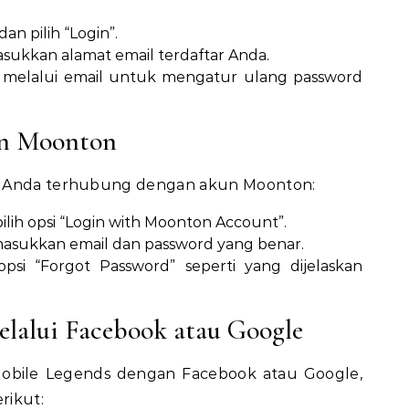
an pilih “Login”.
asukkan alamat email terdaftar Anda.
kan melalui email untuk mengatur ulang password
n Moonton
s Anda terhubung dengan akun Moonton:
lih opsi “Login with Moonton Account”.
masukkan email dan password yang benar.
psi “Forgot Password” seperti yang dijelaskan
lalui Facebook atau Google
obile Legends dengan Facebook atau Google,
rikut: