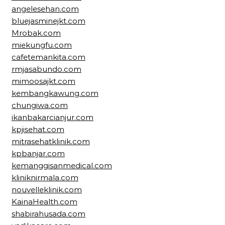
angelesehan.com
bluejasminejkt.com
Mrobak.com
miekungfu.com
cafetemankita.com
rmjasabundo.com
mimoosajkt.com
kembangkawung.com
chungiwa.com
ikanbakarcianjur.com
kpjisehat.com
mitrasehatklinik.com
kpbanjar.com
kemanggisanmedical.com
kliniknirmala.com
nouvelleklinik.com
KainaHealth.com
shabirahusada.com