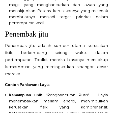
magis yang menghancurkan dan lawan yang
menakjubkan. Potensi kerusakannya yang meledak
membuatnya menjadi target prioritas dalam
pertempuran kecil.
Penembak jitu
Penembak jitu adalah sumber utama kerusakan
fisik, berkembang seiring waktu dalam
pertempuran. Toolkit mereka biasanya mencakup
kemampuan yang meningkatkan serangan dasar
mereka.
Contoh Pahlawan: Layla
: “Penghancuran Rush” – Layla
Kemampuan unik
menembakkan meriam energi, menimbulkan
kerusakan fisik yang komprehensif.