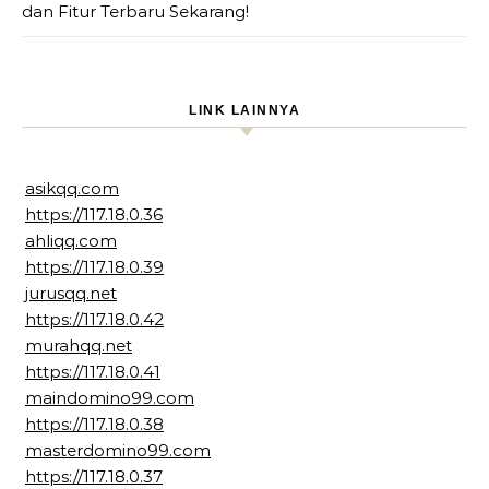
dan Fitur Terbaru Sekarang!
LINK LAINNYA
asikqq.com
https://117.18.0.36
ahliqq.com
https://117.18.0.39
jurusqq.net
https://117.18.0.42
murahqq.net
https://117.18.0.41
maindomino99.com
https://117.18.0.38
masterdomino99.com
https://117.18.0.37