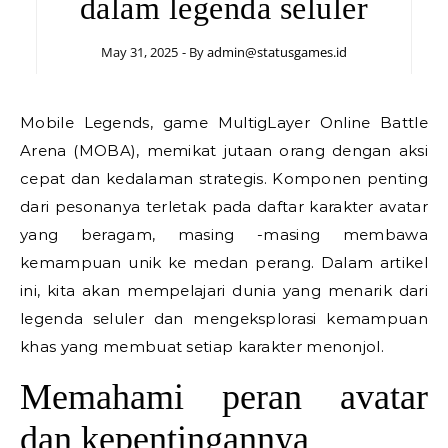
dalam legenda seluler
May 31, 2025
- By
admin@statusgames.id
Mobile Legends, game MultigLayer Online Battle
Arena (MOBA), memikat jutaan orang dengan aksi
cepat dan kedalaman strategis. Komponen penting
dari pesonanya terletak pada daftar karakter avatar
yang beragam, masing -masing membawa
kemampuan unik ke medan perang. Dalam artikel
ini, kita akan mempelajari dunia yang menarik dari
legenda seluler dan mengeksplorasi kemampuan
khas yang membuat setiap karakter menonjol.
Memahami peran avatar
dan kepentingannya