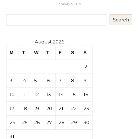
January 5, 2026
Search
August 2026
M
T
W
T
F
S
S
1
2
3
4
5
6
7
8
9
10
11
12
13
14
15
16
17
18
19
20
21
22
23
24
25
26
27
28
29
30
31