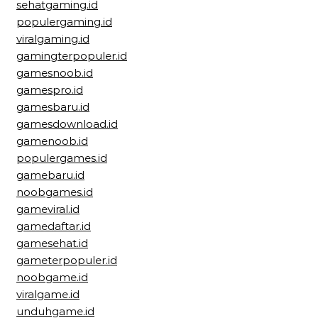
sehatgaming.id
populergaming.id
viralgaming.id
gamingterpopuler.id
gamesnoob.id
gamespro.id
gamesbaru.id
gamesdownload.id
gamenoob.id
populergames.id
gamebaru.id
noobgames.id
gameviral.id
gamedaftar.id
gamesehat.id
gameterpopuler.id
noobgame.id
viralgame.id
unduhgame.id