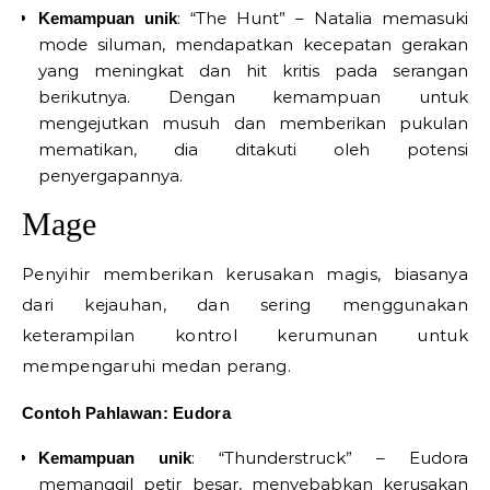
: “The Hunt” – Natalia memasuki
Kemampuan unik
mode siluman, mendapatkan kecepatan gerakan
yang meningkat dan hit kritis pada serangan
berikutnya. Dengan kemampuan untuk
mengejutkan musuh dan memberikan pukulan
mematikan, dia ditakuti oleh potensi
penyergapannya.
Mage
Penyihir memberikan kerusakan magis, biasanya
dari kejauhan, dan sering menggunakan
keterampilan kontrol kerumunan untuk
mempengaruhi medan perang.
Contoh Pahlawan: Eudora
: “Thunderstruck” – Eudora
Kemampuan unik
memanggil petir besar, menyebabkan kerusakan