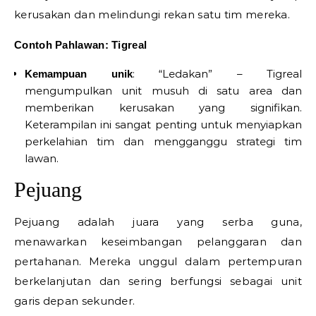
kerusakan dan melindungi rekan satu tim mereka.
Contoh Pahlawan: Tigreal
: “Ledakan” – Tigreal
Kemampuan unik
mengumpulkan unit musuh di satu area dan
memberikan kerusakan yang signifikan.
Keterampilan ini sangat penting untuk menyiapkan
perkelahian tim dan mengganggu strategi tim
lawan.
Pejuang
Pejuang adalah juara yang serba guna,
menawarkan keseimbangan pelanggaran dan
pertahanan. Mereka unggul dalam pertempuran
berkelanjutan dan sering berfungsi sebagai unit
garis depan sekunder.