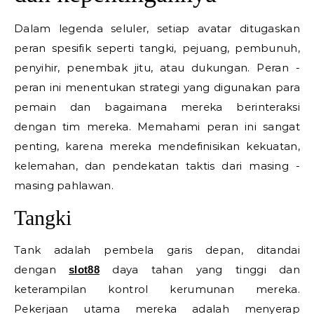
Dalam legenda seluler, setiap avatar ditugaskan
peran spesifik seperti tangki, pejuang, pembunuh,
penyihir, penembak jitu, atau dukungan. Peran -
peran ini menentukan strategi yang digunakan para
pemain dan bagaimana mereka berinteraksi
dengan tim mereka. Memahami peran ini sangat
penting, karena mereka mendefinisikan kekuatan,
kelemahan, dan pendekatan taktis dari masing -
masing pahlawan.
Tangki
Tank adalah pembela garis depan, ditandai
dengan
daya tahan yang tinggi dan
slot88
keterampilan kontrol kerumunan mereka.
Pekerjaan utama mereka adalah menyerap