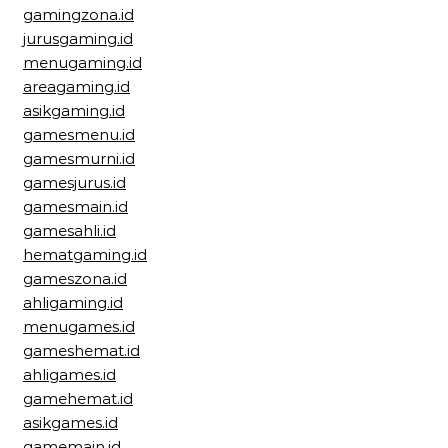
gamingzona.id
jurusgaming.id
menugaming.id
areagaming.id
asikgaming.id
gamesmenu.id
gamesmurni.id
gamesjurus.id
gamesmain.id
gamesahli.id
hematgaming.id
gameszona.id
ahligaming.id
menugames.id
gameshemat.id
ahligames.id
gamehemat.id
asikgames.id
gamemain.id