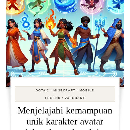
-
-
DOTA 2
MINECRAFT
MOBILE
-
LEGEND
VALORANT
Menjelajahi kemampuan
unik karakter avatar