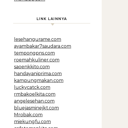
LINK LAINNYA
lesehangurame.com
ayambakar7saudara.com
tempongpns.com
roemahkuliner.com
saoenkkito.com
handayaniprima.com
kampungmakan.com
luckycatck.com
rmbakoelkita.com
angelesehan.com
bluejasminejkt.com
Mrobak.com
miekungfu.com