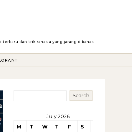
erbaru dan trik rahasia yang jarang dibahas.
LORANT
Search
July 2026
M
T
W
T
F
S
S