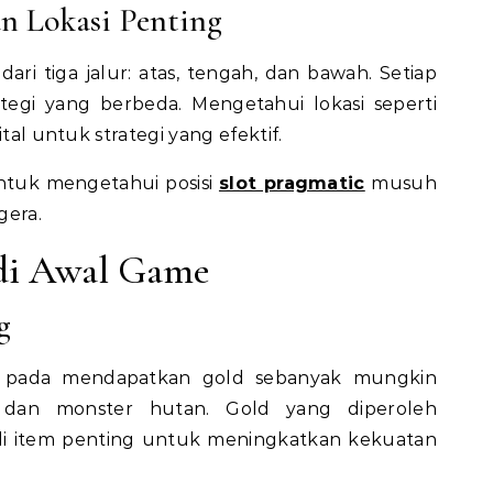
 Lokasi Penting
dari tiga jalur: atas, tengah, dan bawah. Setiap
ategi yang berbeda. Mengetahui lokasi seperti
ital untuk strategi yang efektif.
untuk mengetahui posisi
slot pragmatic
musuh
era.
 di Awal Game
g
ah pada mendapatkan gold sebanyak mungkin
 dan monster hutan. Gold yang diperoleh
 item penting untuk meningkatkan kekuatan