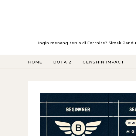
Skip to content
Ingin menang terus di Fortnite? Simak Pandu
HOME
DOTA 2
GENSHIN IMPACT