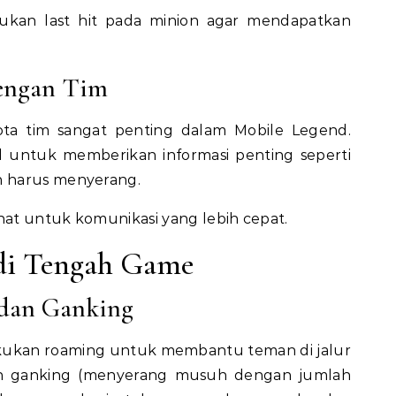
ukan last hit pada minion agar mendapatkan
dengan Tim
ta tim sangat penting dalam Mobile Legend.
l untuk memberikan informasi penting seperti
 harus menyerang.
chat untuk komunikasi yang lebih cepat.
 di Tengah Game
 dan Ganking
akukan roaming untuk membantu teman di jalur
an ganking (menyerang musuh dengan jumlah