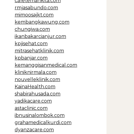
cafetemankita.com
rmjasabundo.com
mimoosajkt.com
kembangkawung.com
chungiwa.com
ikanbakarcianjur.com
kpjisehat.com
mitrasehatklinik.com
kpbanjar.com
kemanggisanmedical.com
kliniknirmala.com
nouvelleklinik.com
KainaHealth.com
shabirahusada.com
yadikacare.com
astaclinic.com
ibnusinalombok.com
grahamedicalkurdi.com
dyanzacare.com