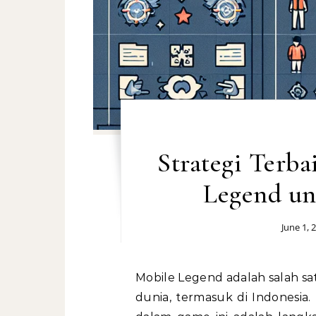
Strategi Terb
Legend un
June 1, 
Mobile Legend adalah salah satu game mobile yang sangat populer di seluruh
dunia, termasuk di Indonesia