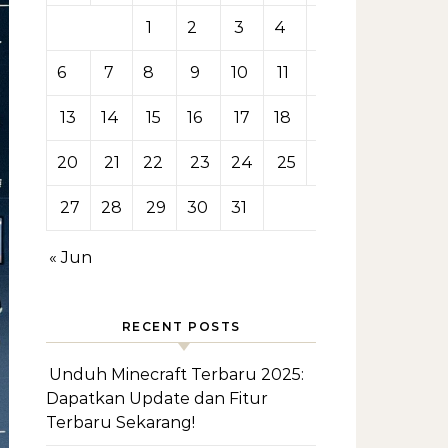
1
2
3
4
5
6
7
8
9
10
11
12
13
14
15
16
17
18
19
20
21
22
23
24
25
26
27
28
29
30
31
« Jun
RECENT POSTS
Unduh Minecraft Terbaru 2025:
Dapatkan Update dan Fitur
Terbaru Sekarang!