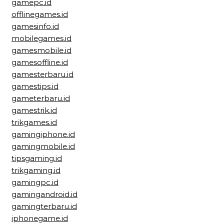
gamepc.id
offlinegames.id
gamesinfo.id
mobilegames.id
gamesmobile.id
gamesoffline.id
gamesterbaru.id
gamestips.id
gameterbaru.id
gamestrik.id
trikgames.id
gamingiphone.id
gamingmobile.id
tipsgaming.id
trikgaming.id
gamingpc.id
gamingandroid.id
gamingterbaru.id
iphonegame.id