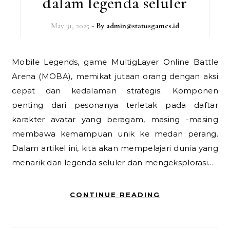
dalam legenda seluler
May 31, 2025
- By
admin@statusgames.id
Mobile Legends, game MultigLayer Online Battle
Arena (MOBA), memikat jutaan orang dengan aksi
cepat dan kedalaman strategis. Komponen
penting dari pesonanya terletak pada daftar
karakter avatar yang beragam, masing -masing
membawa kemampuan unik ke medan perang.
Dalam artikel ini, kita akan mempelajari dunia yang
menarik dari legenda seluler dan mengeksplorasi…
CONTINUE READING