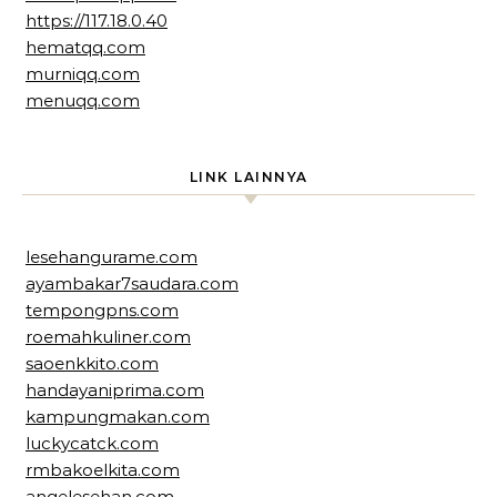
https://117.18.0.40
hematqq.com
murniqq.com
menuqq.com
LINK LAINNYA
lesehangurame.com
ayambakar7saudara.com
tempongpns.com
roemahkuliner.com
saoenkkito.com
handayaniprima.com
kampungmakan.com
luckycatck.com
rmbakoelkita.com
angelesehan.com