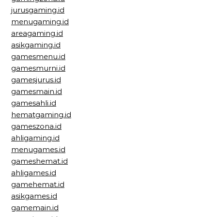
jurusgaming.id
menugaming.id
areagaming.id
asikgaming.id
gamesmenu.id
gamesmurni.id
gamesjurus.id
gamesmain.id
gamesahli.id
hematgaming.id
gameszona.id
ahligaming.id
menugames.id
gameshemat.id
ahligames.id
gamehemat.id
asikgames.id
gamemain.id