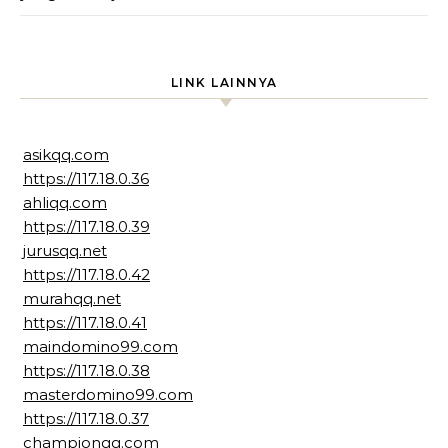
LINK LAINNYA
asikqq.com
https://117.18.0.36
ahliqq.com
https://117.18.0.39
jurusqq.net
https://117.18.0.42
murahqq.net
https://117.18.0.41
maindomino99.com
https://117.18.0.38
masterdomino99.com
https://117.18.0.37
championqq.com