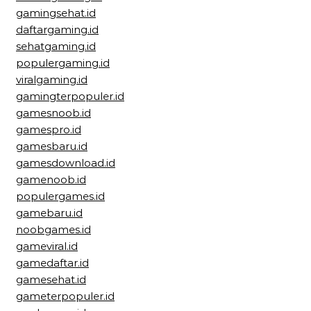
gamingsehat.id
daftargaming.id
sehatgaming.id
populergaming.id
viralgaming.id
gamingterpopuler.id
gamesnoob.id
gamespro.id
gamesbaru.id
gamesdownload.id
gamenoob.id
populergames.id
gamebaru.id
noobgames.id
gameviral.id
gamedaftar.id
gamesehat.id
gameterpopuler.id