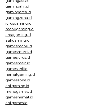
gamingasik.id
gamingahli.id
gamingarea.id
gamingzona.id
jurusgaming.id
menugaming.id
areagaming.id
asikgaming.id
gamesmenu.id
gamesmurni.id
gamesjurus.id
gamesmain.id
gamesahli.id
hematgaming.id
gameszona.id
ahligaming.id
menugames.id
gameshemat.id
ahligames.id