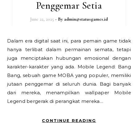
Penggemar Setia
June 22, 2025
- By
admin@statusgames.id
Dalam era digital saat ini, para pemain game tidak
hanya terlibat dalam permainan semata, tetapi
juga menciptakan hubungan emosional dengan
karakter-karakter yang ada. Mobile Legend: Bang
Bang, sebuah game MOBA yang populer, memiliki
jutaan penggemar di seluruh dunia. Bagi banyak
dari mereka, menampilkan wallpaper Mobile
Legend bergerak di perangkat mereka…
CONTINUE READING