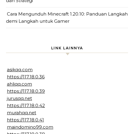
dan Strategi
Cara Mengunduh Minecraft 1.20.10: Panduan Langkah
demi Langkah untuk Gamer
LINK LAINNYA
asikqq.com
https://117.18.0.36
ahliqq.com
https://117.18.0.39
jurusqq.net
https://117.18.0.42
murahqq.net
https://117.18.0.41
maindomino99.com