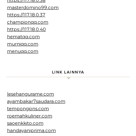
https://117.18.0.38
masterdomino99.com
https://117.18.0.37
championqq.com
https://117.18.0.40
hematqq.com
murniqq.com
menuqq.com
LINK LAINNYA
lesehangurame.com
ayambakar7saudara.com
tempongpns.com
roemahkuliner.com
saoenkkito.com
handayaniprima.com