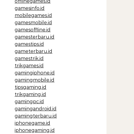
offlinegames.id
gamesinfo.id
mobilegames.id
gamesmobile.id
gamesoffline.id
gamesterbaru.id
gamestips.id
gameterbaru.id
gamestrik.id
trikgames.id
gamingiphone.id
gamingmobile.id
tipsgaming.id
trikgaming.id
gamingpc.id
gamingandroid.id
gamingterbaru.id
iphonegame.id
iphonegaming.id