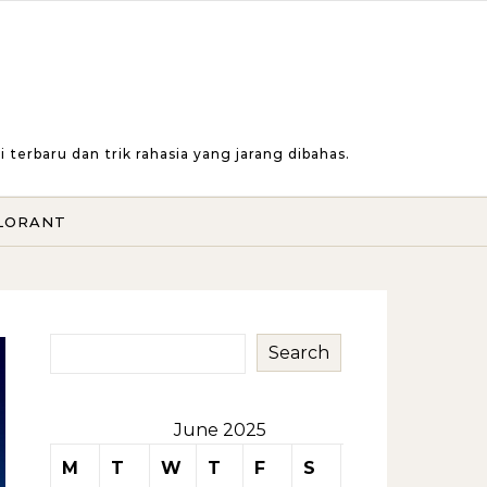
erbaru dan trik rahasia yang jarang dibahas.
LORANT
Search
June 2025
M
T
W
T
F
S
S