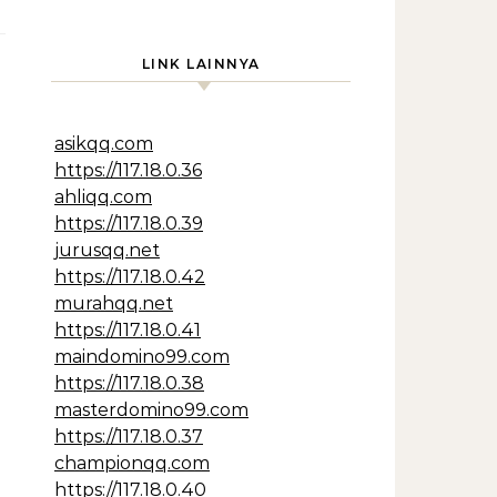
LINK LAINNYA
asikqq.com
https://117.18.0.36
ahliqq.com
https://117.18.0.39
jurusqq.net
https://117.18.0.42
murahqq.net
https://117.18.0.41
maindomino99.com
https://117.18.0.38
masterdomino99.com
https://117.18.0.37
championqq.com
https://117.18.0.40