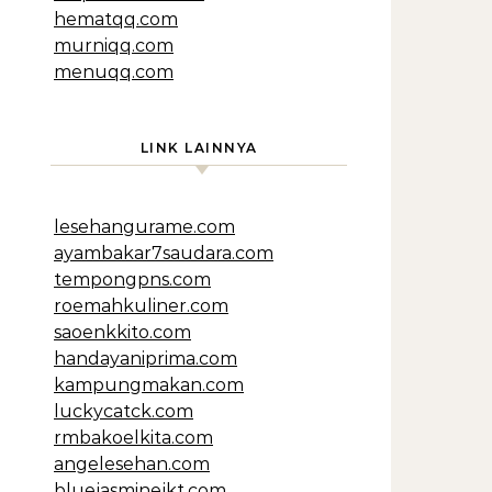
hematqq.com
murniqq.com
menuqq.com
LINK LAINNYA
lesehangurame.com
ayambakar7saudara.com
tempongpns.com
roemahkuliner.com
saoenkkito.com
handayaniprima.com
kampungmakan.com
luckycatck.com
rmbakoelkita.com
angelesehan.com
bluejasminejkt.com