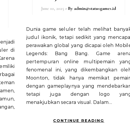
June 10, 2025
- By
admin@statusgames.id
Dunia game seluler telah melihat banyak
judul ikonik, tetapi sedikit yang mencapa
perawakan global yang dicapai oleh Mobil
ler di
Legends: Bang Bang. Game aren
rena
pertempuran online multipemain yan
miliki
fenomenal ini, yang dikembangkan ole
bagai
Moonton, tidak hanya memikat pemai
 teman
dengan gameplaynya yang mendebarka
namen,
tetapi juga dengan logo yan
amun,
menakjubkan secara visual. Dalam…
angan,
CONTINUE READING