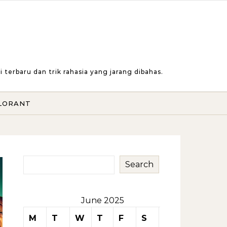
erbaru dan trik rahasia yang jarang dibahas.
LORANT
Search
June 2025
M
T
W
T
F
S
S