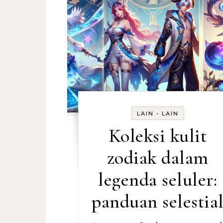
LAIN - LAIN
Koleksi kulit
zodiak dalam
legenda seluler:
panduan selestia