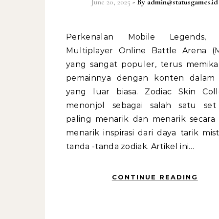
June 20, 2025
- By
admin@statusgames.id
Perkenalan Mobile Legends, game
Multiplayer Online Battle Arena 
yang sangat populer, terus memika
pemainnya dengan konten dalam
yang luar biasa. Zodiac Skin Coll
menonjol sebagai salah satu se
paling menarik dan menarik secara v
menarik inspirasi dari daya tarik mist
tanda -tanda zodiak. Artikel ini…
CONTINUE READING