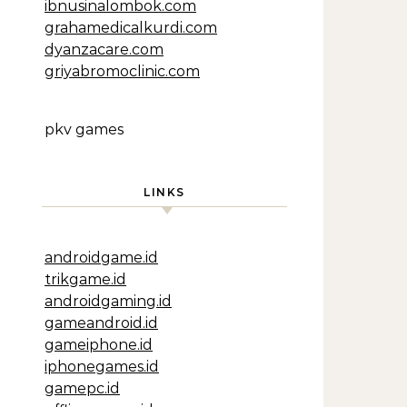
ibnusinalombok.com
grahamedicalkurdi.com
dyanzacare.com
griyabromoclinic.com
pkv games
LINKS
androidgame.id
trikgame.id
androidgaming.id
gameandroid.id
gameiphone.id
iphonegames.id
gamepc.id