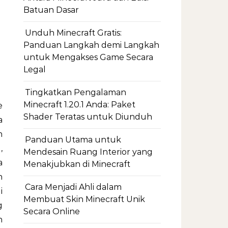
Batuan Dasar
Unduh Minecraft Gratis:
Panduan Langkah demi Langkah
untuk Mengakses Game Secara
Legal
Tingkatkan Pengalaman
Minecraft 1.20.1 Anda: Paket
Shader Teratas untuk Diunduh
a
n
Panduan Utama untuk
,
Mendesain Ruang Interior yang
a
Menakjubkan di Minecraft
n
Cara Menjadi Ahli dalam
i
Membuat Skin Minecraft Unik
g
Secara Online
n