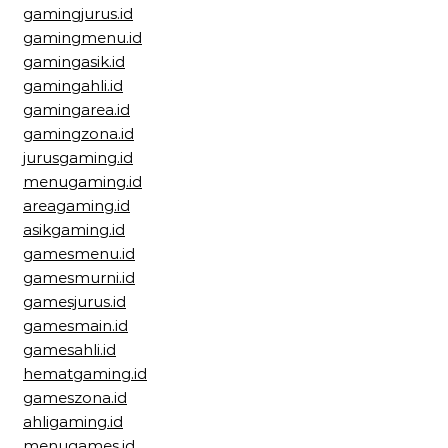
gamingjurus.id
gamingmenu.id
gamingasik.id
gamingahli.id
gamingarea.id
gamingzona.id
jurusgaming.id
menugaming.id
areagaming.id
asikgaming.id
gamesmenu.id
gamesmurni.id
gamesjurus.id
gamesmain.id
gamesahli.id
hematgaming.id
gameszona.id
ahligaming.id
menugames.id