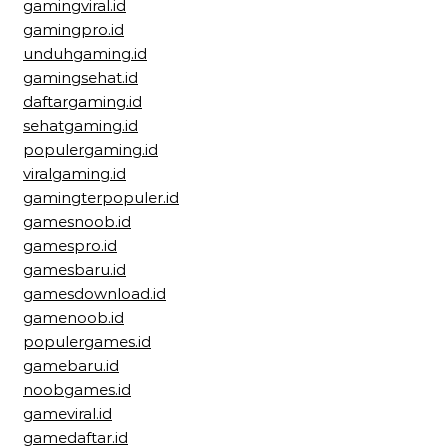
gamingviral.id
gamingpro.id
unduhgaming.id
gamingsehat.id
daftargaming.id
sehatgaming.id
populergaming.id
viralgaming.id
gamingterpopuler.id
gamesnoob.id
gamespro.id
gamesbaru.id
gamesdownload.id
gamenoob.id
populergames.id
gamebaru.id
noobgames.id
gameviral.id
gamedaftar.id