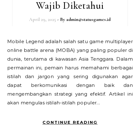
Wajib Diketahui
April 29, 2025
- By
admin@statusgames.id
Mobile Legend adalah salah satu game multiplayer
online battle arena (MOBA) yang paling populer di
dunia, terutama di kawasan Asia Tenggara. Dalam
permainan ini, pemain harus memahami berbagai
istilah dan jargon yang sering digunakan agar
dapat berkomunikasi dengan baik dan
mengembangkan strategi yang efektif. Artikel ini
akan mengulas istilah-istilah populer…
CONTINUE READING