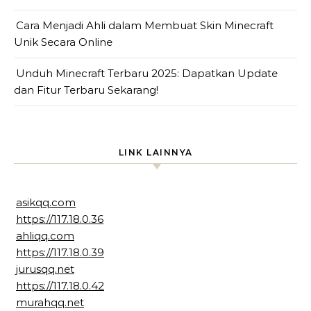
Cara Menjadi Ahli dalam Membuat Skin Minecraft
Unik Secara Online
Unduh Minecraft Terbaru 2025: Dapatkan Update
dan Fitur Terbaru Sekarang!
LINK LAINNYA
asikqq.com
https://117.18.0.36
ahliqq.com
https://117.18.0.39
jurusqq.net
https://117.18.0.42
murahqq.net