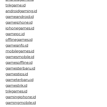
trikgame.id
androidgaming.id
gameandroid.id
gameiphone.id
iphonegames.id
gamepc.id
offlinegames.id
gamesinfo.id
mobilegames.id
gamesmobile.id
gamesoffline.id
gamesterbaru.id
gamestips.id
gameterbaru.id
gamestrik.id
trikgames.id
gamingiphone.id
gamingmobile.id