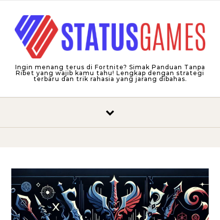
Skip to content
Ingin menang terus di Fortnite? Simak Panduan Tanpa
Ribet yang wajib kamu tahu! Lengkap dengan strategi
terbaru dan trik rahasia yang jarang dibahas.