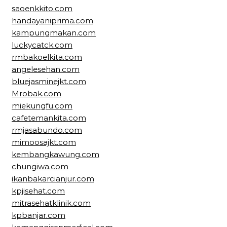
saoenkkito.com
handayaniprima.com
kampungmakan.com
luckycatck.com
rmbakoelkita.com
angelesehan.com
bluejasminejkt.com
Mrobak.com
miekungfu.com
cafetemankita.com
rmjasabundo.com
mimoosajkt.com
kembangkawung.com
chungiwa.com
ikanbakarcianjur.com
kpjisehat.com
mitrasehatklinik.com
kpbanjar.com