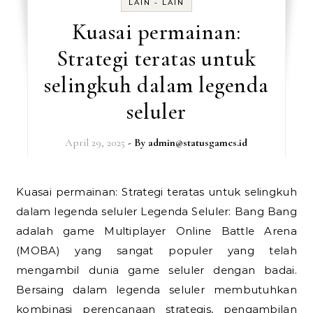
LAIN - LAIN
Kuasai permainan:
Strategi teratas untuk
selingkuh dalam legenda
seluler
April 29, 2025
- By
admin@statusgames.id
Kuasai permainan: Strategi teratas untuk selingkuh
dalam legenda seluler Legenda Seluler: Bang Bang
adalah game Multiplayer Online Battle Arena
(MOBA) yang sangat populer yang telah
mengambil dunia game seluler dengan badai.
Bersaing dalam legenda seluler membutuhkan
kombinasi perencanaan strategis, pengambilan