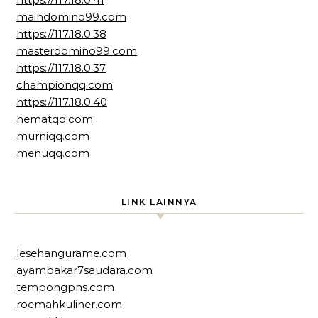
maindomino99.com
https://117.18.0.38
masterdomino99.com
https://117.18.0.37
championqq.com
https://117.18.0.40
hematqq.com
murniqq.com
menuqq.com
LINK LAINNYA
lesehangurame.com
ayambakar7saudara.com
tempongpns.com
roemahkuliner.com