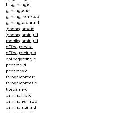
trikgaming.id
gamingpc.id
gamingandroid.id
gamingterbaru.id
iphonegame.id
iphonegaming.id
mobilegaming.id
offlinegame.id
offlinegaming.id
onlinegaming.id
pcgame.id
pcgames.id
terbarugame.id
terbarugames.id
tipsgame.id
gaminginfo.id
gaminghemat.id
gamingmurni.id