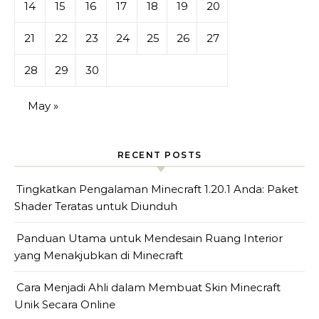
14
15
16
17
18
19
20
21
22
23
24
25
26
27
28
29
30
May »
RECENT POSTS
Tingkatkan Pengalaman Minecraft 1.20.1 Anda: Paket
Shader Teratas untuk Diunduh
Panduan Utama untuk Mendesain Ruang Interior
yang Menakjubkan di Minecraft
Cara Menjadi Ahli dalam Membuat Skin Minecraft
Unik Secara Online