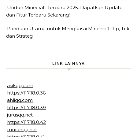
Unduh Minecraft Terbaru 2025: Dapatkan Update
dan Fitur Terbaru Sekarang!
Panduan Utama untuk Menguasai Minecraft: Tip, Trik,
dan Strategi
LINK LAINNYA
asikqq.com
https://117.18.0.36
ahliqq.com
https://117.18.0.39
jurusqq.net
https://117.18.0.42
murahqq.net
https://117.18.0.41