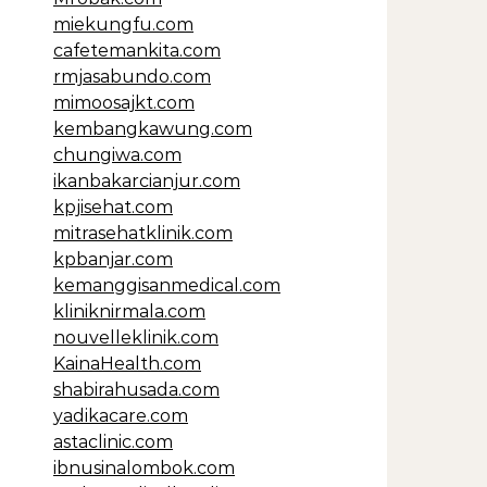
miekungfu.com
cafetemankita.com
rmjasabundo.com
mimoosajkt.com
kembangkawung.com
chungiwa.com
ikanbakarcianjur.com
kpjisehat.com
mitrasehatklinik.com
kpbanjar.com
kemanggisanmedical.com
kliniknirmala.com
nouvelleklinik.com
KainaHealth.com
shabirahusada.com
yadikacare.com
astaclinic.com
ibnusinalombok.com