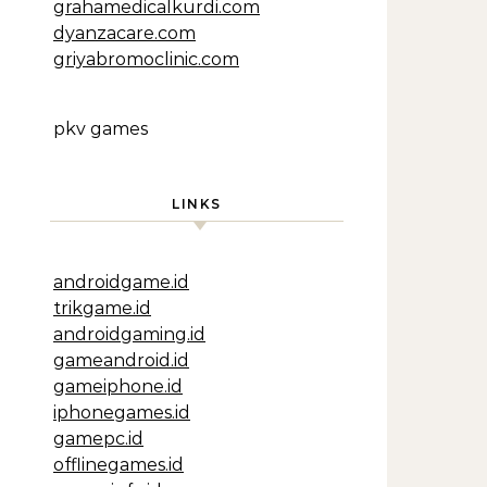
grahamedicalkurdi.com
dyanzacare.com
griyabromoclinic.com
pkv games
LINKS
androidgame.id
trikgame.id
androidgaming.id
gameandroid.id
gameiphone.id
iphonegames.id
gamepc.id
offlinegames.id