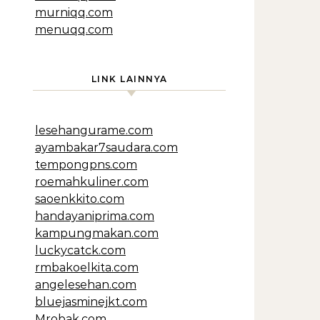
murniqq.com
menuqq.com
LINK LAINNYA
lesehangurame.com
ayambakar7saudara.com
tempongpns.com
roemahkuliner.com
saoenkkito.com
handayaniprima.com
kampungmakan.com
luckycatck.com
rmbakoelkita.com
angelesehan.com
bluejasminejkt.com
Mrobak.com