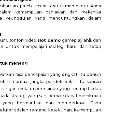
embaruan patch secara teratur membantu Anda
dalam kemampuan pahlawan dan mekanika
da keunggulan yang menguntungkan dalam
s
um, tonton video
slot demo
gameplay ahli, dan
kusi untuk mempelajari strategi baru dan tetap
untuk menang
rkan rasa pencapaian yang singkat, itu penuh
bihi manfaat jangka pendek. Selain itu, sensasi
angan melalui permainan yang terampil tidak
pada strategi yang sah, pemain dapat menikmati
 yang bermanfaat dan memperkaya. Pada
 seluler adalah tentang ketekunan, kemampuan