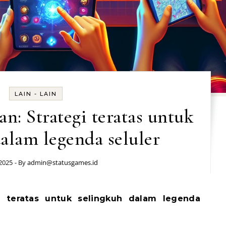
LAIN - LAIN
n: Strategi teratas untuk
alam legenda seluler
 2025
- By
admin@statusgames.id