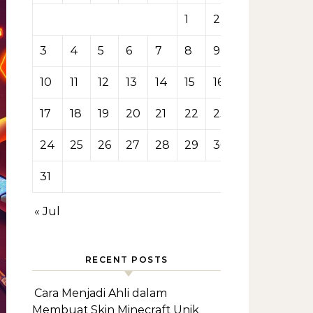
1
2
3
4
5
6
7
8
9
10
11
12
13
14
15
16
17
18
19
20
21
22
23
24
25
26
27
28
29
30
31
« Jul
RECENT POSTS
Cara Menjadi Ahli dalam
Membuat Skin Minecraft Unik