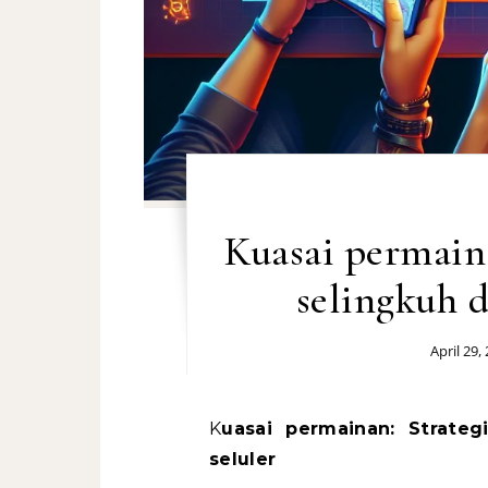
Kuasai permaina
selingkuh d
April 29,
Kuasai permainan: Strategi teratas untuk selingkuh dalam legenda
seluler