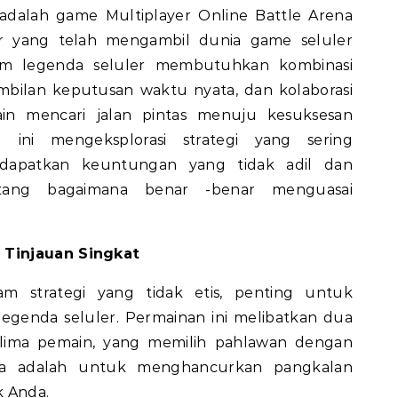
adalah game Multiplayer Online Battle Arena
r yang telah mengambil dunia game seluler
lam legenda seluler membutuhkan kombinasi
mbilan keputusan waktu nyata, dan kolaborasi
in mencari jalan pintas menuju kesuksesan
l ini mengeksplorasi strategi yang sering
dapatkan keuntungan yang tidak adil dan
ang bagaimana benar -benar menguasai
Tinjauan Singkat
 strategi yang tidak etis, penting untuk
genda seluler. Permainan ini melibatkan dua
 lima pemain, yang memilih pahlawan dengan
a adalah untuk menghancurkan pangkalan
k Anda.