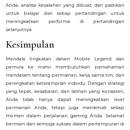
Anda, analisa kesalahan yang dibuat, dan pastikan
untuk belajar dari setiap pertandingan untuk
meningkatkan performa di pertandingan
selanjutnya.
Kesimpulan
Mendaki tingkatan dalam Mobile Legend dari
pemula ke mahir membutuhkan pemahaman
mendalam tentang permainan, kerja sama tim, dan
peningkatan keterampilan individu. Dengan strategi
yang tepat, kesabaran, dan latihan yang konsisten,
Anda tidak hanya dapat meningkatkan level
permainan Anda, tetapi juga menikmati setiap
momen dalam perjalanan gaming Anda. Selamat
bermain dan semoga sukses dalam pertempuran di