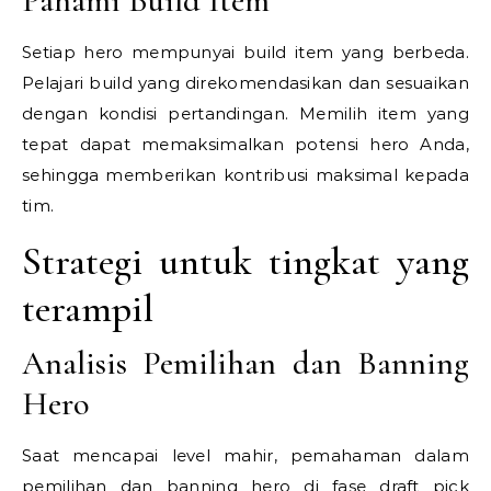
Pahami Build Item
Setiap hero mempunyai build item yang berbeda.
Pelajari build yang direkomendasikan dan sesuaikan
dengan kondisi pertandingan. Memilih item yang
tepat dapat memaksimalkan potensi hero Anda,
sehingga memberikan kontribusi maksimal kepada
tim.
Strategi untuk tingkat yang
terampil
Analisis Pemilihan dan Banning
Hero
Saat mencapai level mahir, pemahaman dalam
pemilihan dan banning hero di fase draft pick