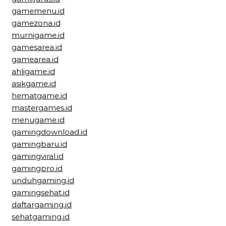
gamemenu.id
gamezona.id
murnigame.id
gamesarea.id
gamearea.id
ahligame.id
asikgame.id
hematgame.id
mastergames.id
menugame.id
gamingdownload.id
gamingbaru.id
gamingviral.id
gamingpro.id
unduhgaming.id
gamingsehat.id
daftargaming.id
sehatgaming.id