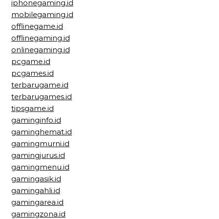
iphonegaming.id
mobilegaming.id
offlinegame.id
offlinegaming.id
onlinegaming.id
pcgame.id
pcgames.id
terbarugame.id
terbarugames.id
tipsgame.id
gaminginfo.id
gaminghemat.id
gamingmurni.id
gamingjurus.id
gamingmenu.id
gamingasik.id
gamingahli.id
gamingarea.id
gamingzona.id