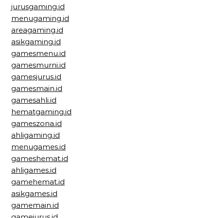
jurusgaming.id
menugaming.id
areagaming.id
asikgaming.id
gamesmenu.id
gamesmurni.id
gamesjurus.id
gamesmain.id
gamesahli.id
hematgaming.id
gameszona.id
ahligaming.id
menugames.id
gameshemat.id
ahligames.id
gamehemat.id
asikgames.id
gamemain.id
gamejurus.id