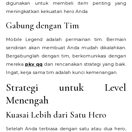
digunakan untuk membeli item penting yang
meningkatkan kekuatan hero Anda.
Gabung dengan Tim
Mobile Legend adalah permainan tim. Bermain
sendirian akan membuat Anda mudah dikalahkan.
Bergabunglah dengan tim, berkomunikasi dengan
mereka
pkv qq
dan rencanakan strategi yang baik.
Ingat, kerja sama tim adalah kunci kemenangan.
Strategi untuk Level
Menengah
Kuasai Lebih dari Satu Hero
Setelah Anda terbiasa dengan satu atau dua hero,