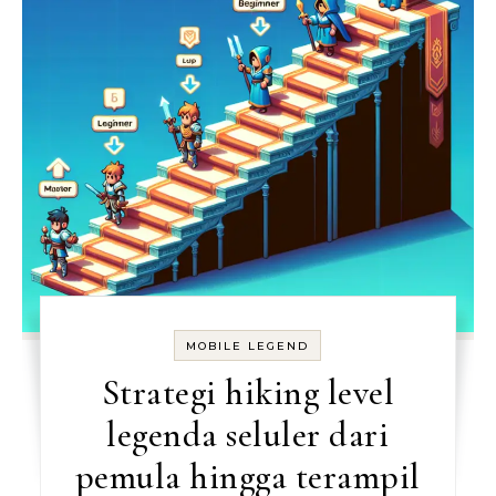
MOBILE LEGEND
Strategi hiking level
legenda seluler dari
pemula hingga terampil