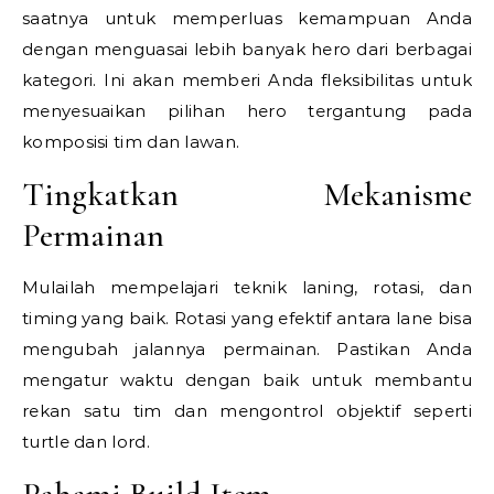
saatnya untuk memperluas kemampuan Anda
dengan menguasai lebih banyak hero dari berbagai
kategori. Ini akan memberi Anda fleksibilitas untuk
menyesuaikan pilihan hero tergantung pada
komposisi tim dan lawan.
Tingkatkan Mekanisme
Permainan
Mulailah mempelajari teknik laning, rotasi, dan
timing yang baik. Rotasi yang efektif antara lane bisa
mengubah jalannya permainan. Pastikan Anda
mengatur waktu dengan baik untuk membantu
rekan satu tim dan mengontrol objektif seperti
turtle dan lord.