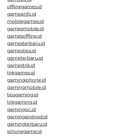
offlinegames.id
gamesinfo.id
mobilegames.id
gamesmobile.id
gamesoffline.id
gamesterbaru.id
gamestips.id
gameterbaru.id
gamestrik.id
trikgames.id
gamingiphone.id
gamingmobile.id
tipsgaming.id
trikgaming.id
gamingpc.id
gamingandroid.id
gamingterbaru.id
iphonegame.id