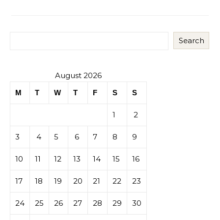
Search
August 2026
M
T
W
T
F
S
S
1
2
3
4
5
6
7
8
9
10
11
12
13
14
15
16
17
18
19
20
21
22
23
24
25
26
27
28
29
30