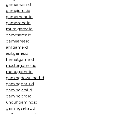
gamemain.id
gamejurus.id
gamemenu.id
gamezona.id
murnigame.id
gamesarea.id
gamearea.id
ahligame.id
asikgame.id
hematgame.id
mastergames.id
menugame.id
gamingdownload.id
gamingbaru.id
gamingviral.id
gamingpro.id
unduhgaming.id
gamingsehat.id