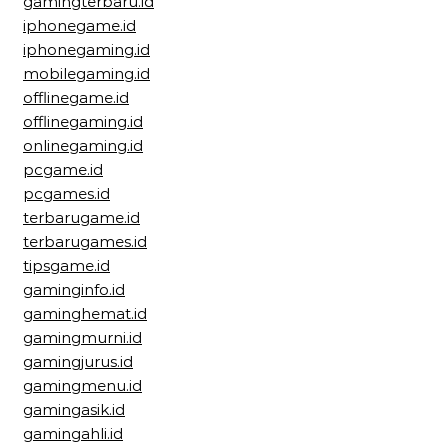
gamingterbaru.id
iphonegame.id
iphonegaming.id
mobilegaming.id
offlinegame.id
offlinegaming.id
onlinegaming.id
pcgame.id
pcgames.id
terbarugame.id
terbarugames.id
tipsgame.id
gaminginfo.id
gaminghemat.id
gamingmurni.id
gamingjurus.id
gamingmenu.id
gamingasik.id
gamingahli.id