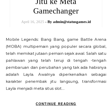
Jitu ke Meta
Gamechanger
April 16, 2025
- By
admin@statusgames.id
Mobile Legends: Bang Bang, game Battle Arena
(MOBA) multipemain yang populer secara global,
telah memikat jutaan pemain sejak awal. Salah satu
pahlawan yang telah teruji di tengah -tengah
pembaruan dan perubahan yang tak ada habisnya
adalah Layla. Awalnya diperkenalkan sebagai
karakter penembak jitu langsung, transformasi
Layla menjadi meta situs slot…
CONTINUE READING