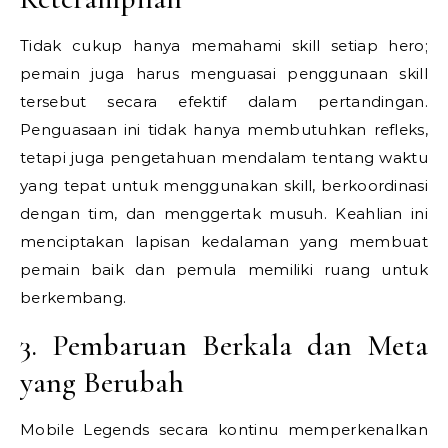
Tidak cukup hanya memahami skill setiap hero;
pemain juga harus menguasai penggunaan skill
tersebut secara efektif dalam pertandingan.
Penguasaan ini tidak hanya membutuhkan refleks,
tetapi juga pengetahuan mendalam tentang waktu
yang tepat untuk menggunakan skill, berkoordinasi
dengan tim, dan menggertak musuh. Keahlian ini
menciptakan lapisan kedalaman yang membuat
pemain baik dan pemula memiliki ruang untuk
berkembang.
3. Pembaruan Berkala dan Meta
yang Berubah
Mobile Legends secara kontinu memperkenalkan