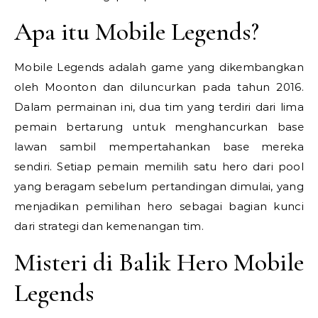
Apa itu Mobile Legends?
Mobile Legends adalah game yang dikembangkan
oleh Moonton dan diluncurkan pada tahun 2016.
Dalam permainan ini, dua tim yang terdiri dari lima
pemain bertarung untuk menghancurkan base
lawan sambil mempertahankan base mereka
sendiri. Setiap pemain memilih satu hero dari pool
yang beragam sebelum pertandingan dimulai, yang
menjadikan pemilihan hero sebagai bagian kunci
dari strategi dan kemenangan tim.
Misteri di Balik Hero Mobile
Legends