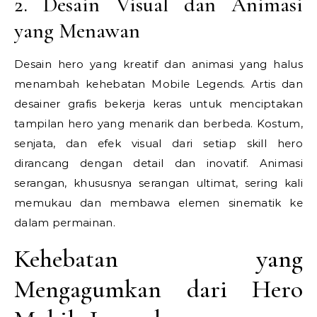
2. Desain Visual dan Animasi
yang Menawan
Desain hero yang kreatif dan animasi yang halus
menambah kehebatan Mobile Legends. Artis dan
desainer grafis bekerja keras untuk menciptakan
tampilan hero yang menarik dan berbeda. Kostum,
senjata, dan efek visual dari setiap skill hero
dirancang dengan detail dan inovatif. Animasi
serangan, khususnya serangan ultimat, sering kali
memukau dan membawa elemen sinematik ke
dalam permainan.
Kehebatan yang
Mengagumkan dari Hero