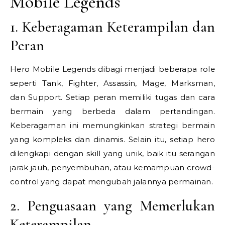
Mobile Legends
1. Keberagaman Keterampilan dan
Peran
Hero Mobile Legends dibagi menjadi beberapa role
seperti Tank, Fighter, Assassin, Mage, Marksman,
dan Support. Setiap peran memiliki tugas dan cara
bermain yang berbeda dalam pertandingan.
Keberagaman ini memungkinkan strategi bermain
yang kompleks dan dinamis. Selain itu, setiap hero
dilengkapi dengan skill yang unik, baik itu serangan
jarak jauh, penyembuhan, atau kemampuan crowd-
control yang dapat mengubah jalannya permainan.
2. Penguasaan yang Memerlukan
Keterampilan