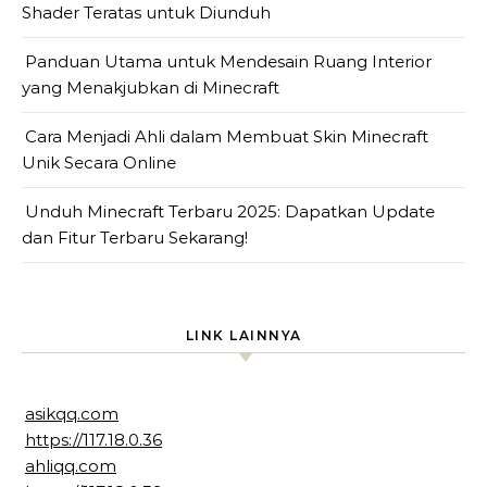
Shader Teratas untuk Diunduh
Panduan Utama untuk Mendesain Ruang Interior
yang Menakjubkan di Minecraft
Cara Menjadi Ahli dalam Membuat Skin Minecraft
Unik Secara Online
Unduh Minecraft Terbaru 2025: Dapatkan Update
dan Fitur Terbaru Sekarang!
LINK LAINNYA
asikqq.com
https://117.18.0.36
ahliqq.com