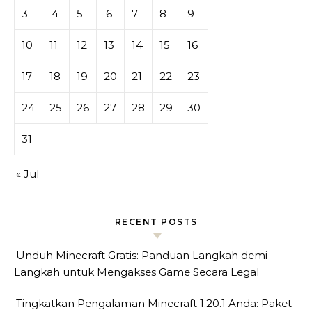
3
4
5
6
7
8
9
10
11
12
13
14
15
16
17
18
19
20
21
22
23
24
25
26
27
28
29
30
31
« Jul
RECENT POSTS
Unduh Minecraft Gratis: Panduan Langkah demi
Langkah untuk Mengakses Game Secara Legal
Tingkatkan Pengalaman Minecraft 1.20.1 Anda: Paket