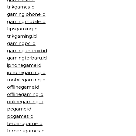
trikgames.id
gamingiphone.id
gamingmobile.id
tipsgaming.id
trikgaming.id
gamingpc.id
gamingandroid.id
gamingterbaru.id
iphonegame.id
iphonegaming.id
mobilegaming.id
offlinegame.id
offlinegaming.id
onlinegaming.id
pcgame.id
pcgames.id
terbarugame.id
terbarugames.id