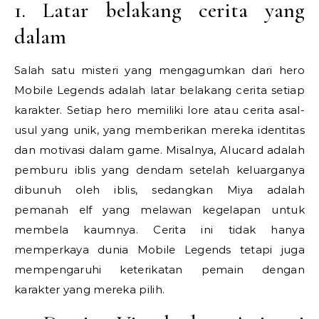
1. Latar belakang cerita yang
dalam
Salah satu misteri yang mengagumkan dari hero
Mobile Legends adalah latar belakang cerita setiap
karakter. Setiap hero memiliki lore atau cerita asal-
usul yang unik, yang memberikan mereka identitas
dan motivasi dalam game. Misalnya, Alucard adalah
pemburu iblis yang dendam setelah keluarganya
dibunuh oleh iblis, sedangkan Miya adalah
pemanah elf yang melawan kegelapan untuk
membela kaumnya. Cerita ini tidak hanya
memperkaya dunia Mobile Legends tetapi juga
mempengaruhi keterikatan pemain dengan
karakter yang mereka pilih.