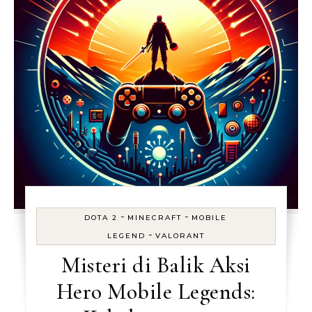
-
-
DOTA 2
MINECRAFT
MOBILE
-
LEGEND
VALORANT
Misteri di Balik Aksi
Hero Mobile Legends: