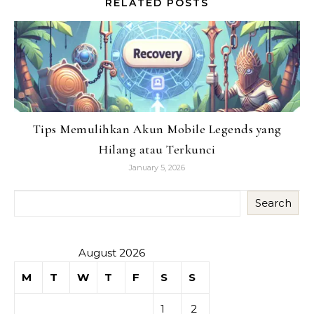
RELATED POSTS
Tips Memulihkan Akun Mobile Legends yang
Hilang atau Terkunci
January 5, 2026
Search
August 2026
M
T
W
T
F
S
S
1
2