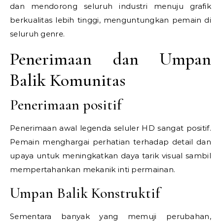
dan mendorong seluruh industri menuju grafik
berkualitas lebih tinggi, menguntungkan pemain di
seluruh genre.
Penerimaan dan Umpan
Balik Komunitas
Penerimaan positif
Penerimaan awal legenda seluler HD sangat positif.
Pemain menghargai perhatian terhadap detail dan
upaya untuk meningkatkan daya tarik visual sambil
mempertahankan mekanik inti permainan.
Umpan Balik Konstruktif
Sementara banyak yang memuji perubahan,