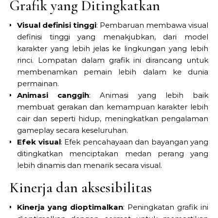
Grafik yang Ditingkatkan
Visual definisi tinggi
: Pembaruan membawa visual
definisi tinggi yang menakjubkan, dari model
karakter yang lebih jelas ke lingkungan yang lebih
rinci. Lompatan dalam grafik ini dirancang untuk
membenamkan pemain lebih dalam ke dunia
permainan.
Animasi canggih
: Animasi yang lebih baik
membuat gerakan dan kemampuan karakter lebih
cair dan seperti hidup, meningkatkan pengalaman
gameplay secara keseluruhan.
Efek visual
: Efek pencahayaan dan bayangan yang
ditingkatkan menciptakan medan perang yang
lebih dinamis dan menarik secara visual.
Kinerja dan aksesibilitas
Kinerja yang dioptimalkan
: Peningkatan grafik ini