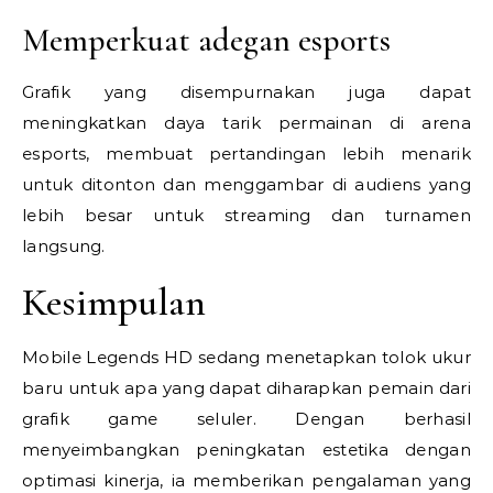
Memperkuat adegan esports
Grafik yang disempurnakan juga dapat
meningkatkan daya tarik permainan di arena
esports, membuat pertandingan lebih menarik
untuk ditonton dan menggambar di audiens yang
lebih besar untuk streaming dan turnamen
langsung.
Kesimpulan
Mobile Legends HD sedang menetapkan tolok ukur
baru untuk apa yang dapat diharapkan pemain dari
grafik game seluler. Dengan berhasil
menyeimbangkan peningkatan estetika dengan
optimasi kinerja, ia memberikan pengalaman yang