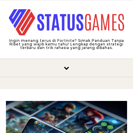
Skip to content
Ingin menang terus di Fortnite? Simak Panduan Tanpa
Ribet yang wajib kamu tahu! Lengkap dengan strategi
terbaru dan trik rahasia yang jarang dibahas.