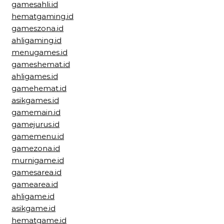
gamesahli.id
hematgaming.id
gameszona.id
ahligaming.id
menugames.id
gameshemat.id
ahligames.id
gamehemat.id
asikgames.id
gamemain.id
gamejurus.id
gamemenu.id
gamezona.id
murnigame.id
gamesarea.id
gamearea.id
ahligame.id
asikgame.id
hematgame.id