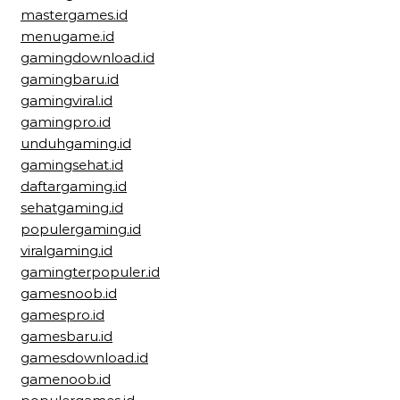
mastergames.id
menugame.id
gamingdownload.id
gamingbaru.id
gamingviral.id
gamingpro.id
unduhgaming.id
gamingsehat.id
daftargaming.id
sehatgaming.id
populergaming.id
viralgaming.id
gamingterpopuler.id
gamesnoob.id
gamespro.id
gamesbaru.id
gamesdownload.id
gamenoob.id