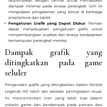
dioptimalkan dengan cermat untuk memastikan
dampak minimal pada kinerja perangkat. Gim ini
menjanjikan pengalaman yang lancar di berbagai
smartphone dan tablet.
Pengaturan Grafik yang Dapat Diukur
: Pemain
dapat menyesuaikan pengaturan grafis untuk
menyeimbangkan kualitas dan kinerja berdasarkan
kemampuan perangkat mereka.
Dampak grafik yang
ditingkatkan pada game
seluler
Pengenalan grafik yang ditingkatkan dalam Mobile
Legends HD lebih dari sekadar peningkatan visual.
Ini mencerminkan tren yang lebih luas dalam
industri game dan berdampak pada pemain dan