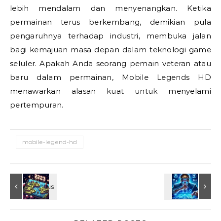
lebih mendalam dan menyenangkan. Ketika
permainan terus berkembang, demikian pula
pengaruhnya terhadap industri, membuka jalan
bagi kemajuan masa depan dalam teknologi game
seluler. Apakah Anda seorang pemain veteran atau
baru dalam permainan, Mobile Legends HD
menawarkan alasan kuat untuk menyelami
pertempuran.
mobile-legend-hd