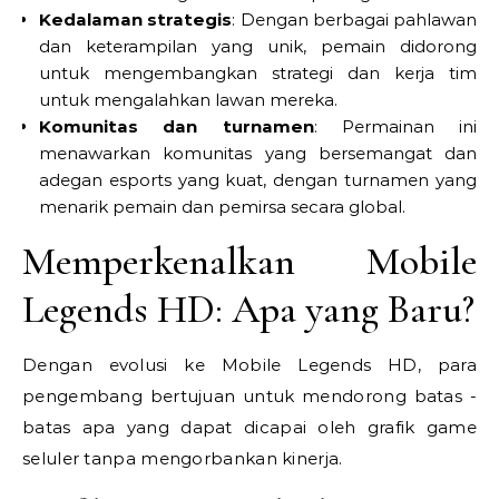
Kedalaman strategis
: Dengan berbagai pahlawan
dan keterampilan yang unik, pemain didorong
untuk mengembangkan strategi dan kerja tim
untuk mengalahkan lawan mereka.
Komunitas dan turnamen
: Permainan ini
menawarkan komunitas yang bersemangat dan
adegan esports yang kuat, dengan turnamen yang
menarik pemain dan pemirsa secara global.
Memperkenalkan Mobile
Legends HD: Apa yang Baru?
Dengan evolusi ke Mobile Legends HD, para
pengembang bertujuan untuk mendorong batas -
batas apa yang dapat dicapai oleh grafik game
seluler tanpa mengorbankan kinerja.