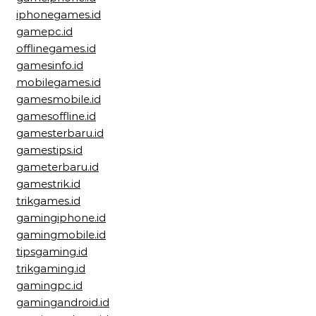
iphonegames.id
gamepc.id
offlinegames.id
gamesinfo.id
mobilegames.id
gamesmobile.id
gamesoffline.id
gamesterbaru.id
gamestips.id
gameterbaru.id
gamestrik.id
trikgames.id
gamingiphone.id
gamingmobile.id
tipsgaming.id
trikgaming.id
gamingpc.id
gamingandroid.id