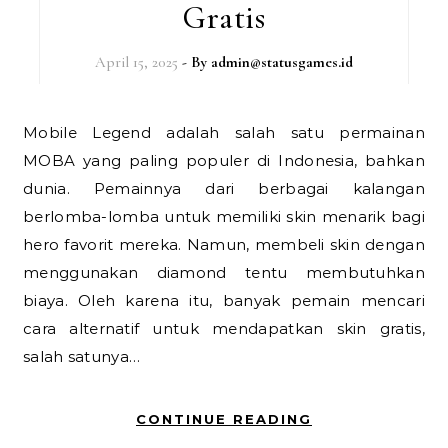
Gratis
April 15, 2025
- By
admin@statusgames.id
Mobile Legend adalah salah satu permainan
MOBA yang paling populer di Indonesia, bahkan
dunia. Pemainnya dari berbagai kalangan
berlomba-lomba untuk memiliki skin menarik bagi
hero favorit mereka. Namun, membeli skin dengan
menggunakan diamond tentu membutuhkan
biaya. Oleh karena itu, banyak pemain mencari
cara alternatif untuk mendapatkan skin gratis,
salah satunya…
CONTINUE READING