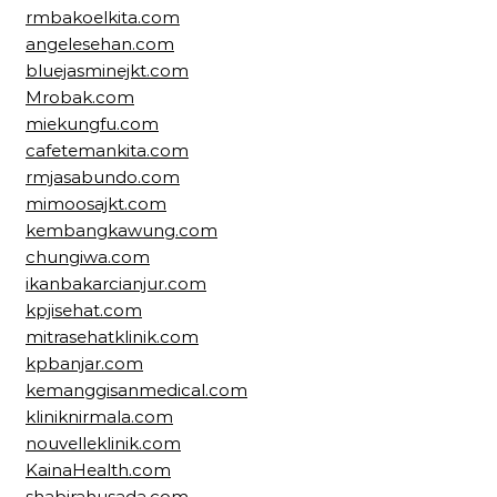
rmbakoelkita.com
angelesehan.com
bluejasminejkt.com
Mrobak.com
miekungfu.com
cafetemankita.com
rmjasabundo.com
mimoosajkt.com
kembangkawung.com
chungiwa.com
ikanbakarcianjur.com
kpjisehat.com
mitrasehatklinik.com
kpbanjar.com
kemanggisanmedical.com
kliniknirmala.com
nouvelleklinik.com
KainaHealth.com
shabirahusada.com