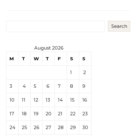
Search
August 2026
M
T
W
T
F
S
S
1
2
3
4
5
6
7
8
9
10
11
12
13
14
15
16
17
18
19
20
21
22
23
24
25
26
27
28
29
30