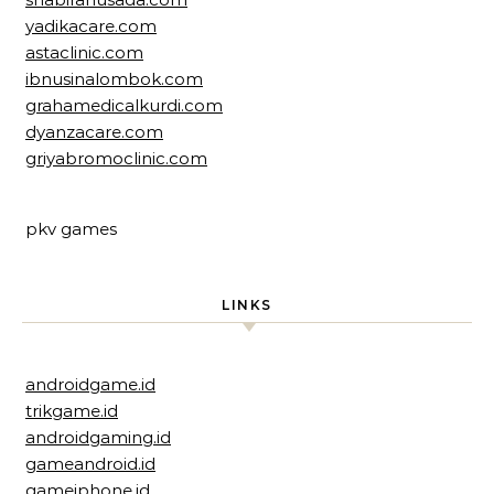
yadikacare.com
astaclinic.com
ibnusinalombok.com
grahamedicalkurdi.com
dyanzacare.com
griyabromoclinic.com
pkv games
LINKS
androidgame.id
trikgame.id
androidgaming.id
gameandroid.id
gameiphone.id