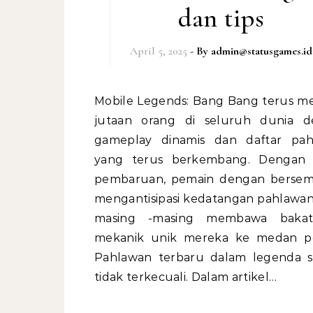
dan tips
April 5, 2025
- By
admin@statusgames.id
Mobile Legends: Bang Bang terus memikat
jutaan orang di seluruh dunia 
gameplay dinamis dan daftar pa
yang terus berkembang. Dengan 
pembaruan, pemain dengan berse
mengantisipasi kedatangan pahlawan
masing -masing membawa baka
mekanik unik mereka ke medan p
Pahlawan terbaru dalam legenda s
tidak terkecuali. Dalam artikel…