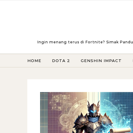
Skip to content
Ingin menang terus di Fortnite? Simak Pandu
HOME
DOTA 2
GENSHIN IMPACT