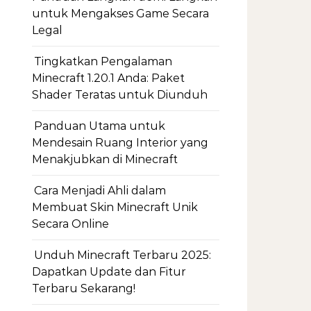
untuk Mengakses Game Secara
Legal
Tingkatkan Pengalaman
Minecraft 1.20.1 Anda: Paket
Shader Teratas untuk Diunduh
Panduan Utama untuk
Mendesain Ruang Interior yang
Menakjubkan di Minecraft
Cara Menjadi Ahli dalam
Membuat Skin Minecraft Unik
Secara Online
Unduh Minecraft Terbaru 2025:
Dapatkan Update dan Fitur
Terbaru Sekarang!