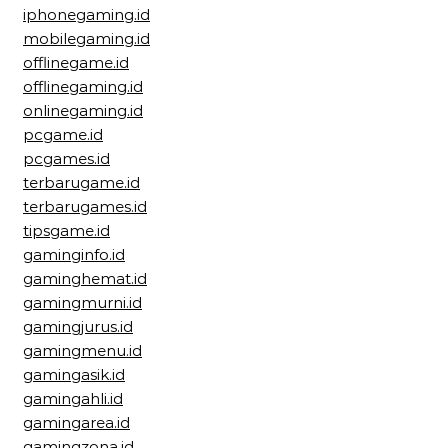
iphonegaming.id
mobilegaming.id
offlinegame.id
offlinegaming.id
onlinegaming.id
pcgame.id
pcgames.id
terbarugame.id
terbarugames.id
tipsgame.id
gaminginfo.id
gaminghemat.id
gamingmurni.id
gamingjurus.id
gamingmenu.id
gamingasik.id
gamingahli.id
gamingarea.id
gamingzona.id