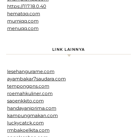
https://117.18.0.40
hematqq.com
murniqq.com
menuqq.com
LINK LAINNYA
lesehangurame.com
ayambakar7saudara.com
tempongpns.com
roemahkuliner.com
saoenkkito.com
handayaniprima.com
kampungmakan.com
luckycatck.com
rmbakoelkita.com