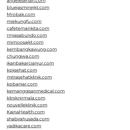
angelesehan.com
bluejasminejkt.com
Mrobak.com
miekungfu.com
cafetemankita.com
rmjasabundo.com
mimoosajkt.com
kembangkawung.com
chungiwa.com
ikanbakarcianjur.com
kpjisehat.com
mitrasehatklinik.com
kpbanjar.com
kemanggisanmedical.com
kliniknirmala.com
nouvelleklinik.com
KainaHealth.com
shabirahusada.com
yadikacare.com