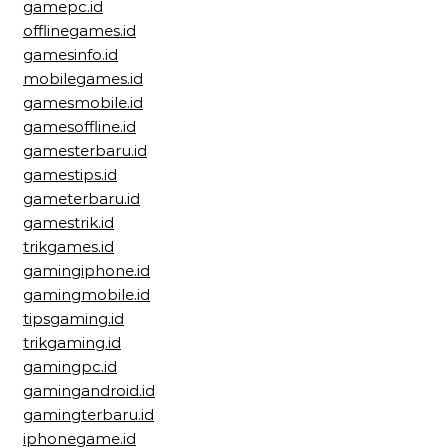
gamepc.id
offlinegames.id
gamesinfo.id
mobilegames.id
gamesmobile.id
gamesoffline.id
gamesterbaru.id
gamestips.id
gameterbaru.id
gamestrik.id
trikgames.id
gamingiphone.id
gamingmobile.id
tipsgaming.id
trikgaming.id
gamingpc.id
gamingandroid.id
gamingterbaru.id
iphonegame.id