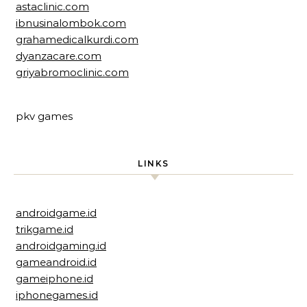
astaclinic.com
ibnusinalombok.com
grahamedicalkurdi.com
dyanzacare.com
griyabromoclinic.com
pkv games
LINKS
androidgame.id
trikgame.id
androidgaming.id
gameandroid.id
gameiphone.id
iphonegames.id