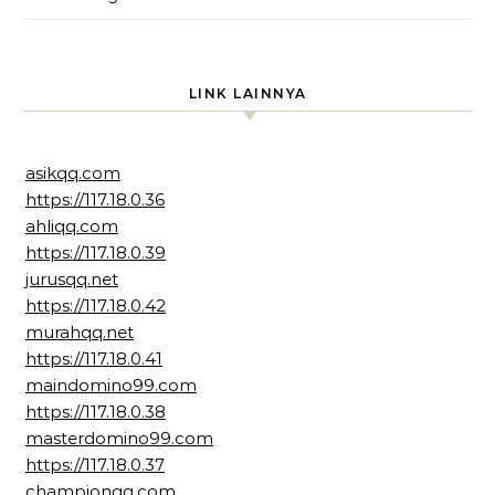
LINK LAINNYA
asikqq.com
https://117.18.0.36
ahliqq.com
https://117.18.0.39
jurusqq.net
https://117.18.0.42
murahqq.net
https://117.18.0.41
maindomino99.com
https://117.18.0.38
masterdomino99.com
https://117.18.0.37
championqq.com