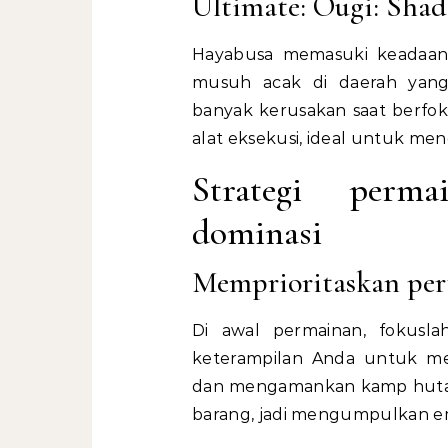
Ultimate: Ougi: Shad
Hayabusa memasuki keadaan
musuh acak di daerah yang 
banyak kerusakan saat berfoku
alat eksekusi, ideal untuk men
Strategi perm
dominasi
Memprioritaskan per
Di awal permainan, fokuslah
keterampilan Anda untuk m
dan mengamankan kamp hutan
barang, jadi mengumpulkan em