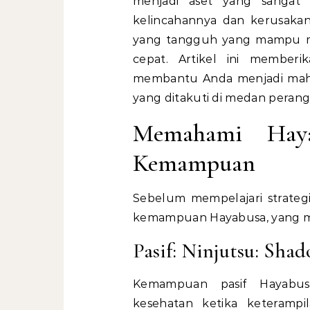
menjadi aset yang sangat 
kelincahannya dan kerusaka
yang tangguh yang mampu 
cepat. Artikel ini memberi
membantu Anda menjadi mah
yang ditakuti di medan perang
Memahami Haya
Kemampuan
Sebelum mempelajari strateg
kemampuan Hayabusa, yang m
Pasif: Ninjutsu: Sha
Kemampuan pasif Hayabus
kesehatan ketika keteramp