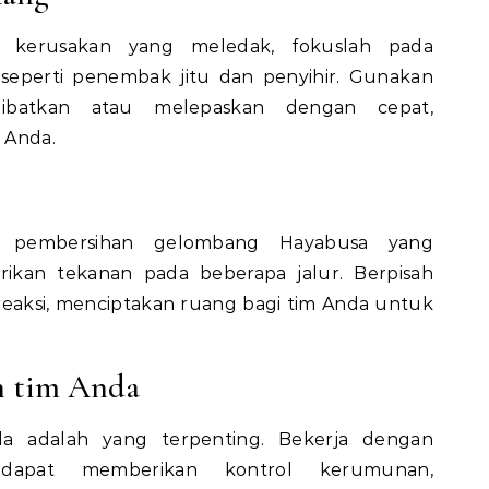
 kerusakan yang meledak, fokuslah pada
seperti penembak jitu dan penyihir. Gunakan
batkan atau melepaskan dengan cepat,
 Anda.
 pembersihan gelombang Hayabusa yang
kan tekanan pada beberapa jalur. Berpisah
ksi, menciptakan ruang bagi tim Anda untuk
n tim Anda
a adalah yang terpenting. Bekerja dengan
dapat memberikan kontrol kerumunan,