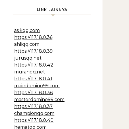
LINK LAINNYA
asikqq.com
https://117.18.0.36
ahliqq.com
https://117.18.0.39
jurusqq.net
https://117.18.0.42
murahqq.net
https://117.18.0.41
maindomino99.com
https://117.18.0.38
masterdomino99.com
https://117.18.0.37
championqq.com
https://117.18.0.40
hematqq.com