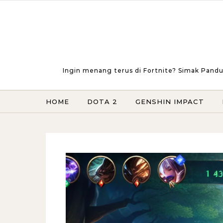
Skip to content
Ingin menang terus di Fortnite? Simak Pandu
HOME
DOTA 2
GENSHIN IMPACT