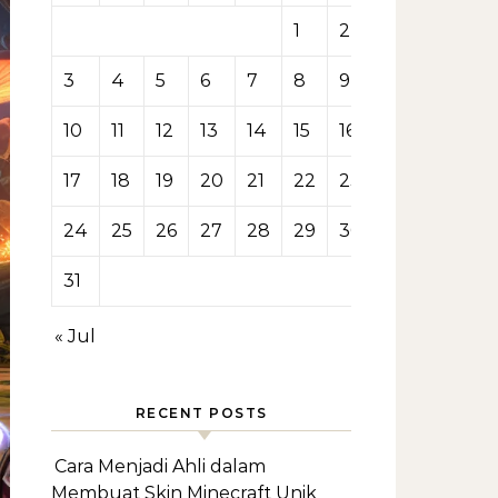
1
2
3
4
5
6
7
8
9
10
11
12
13
14
15
16
17
18
19
20
21
22
23
24
25
26
27
28
29
30
31
« Jul
RECENT POSTS
Cara Menjadi Ahli dalam
Membuat Skin Minecraft Unik