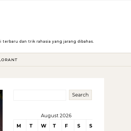
erbaru dan trik rahasia yang jarang dibahas.
LORANT
Search
August 2026
M
T
W
T
F
S
S