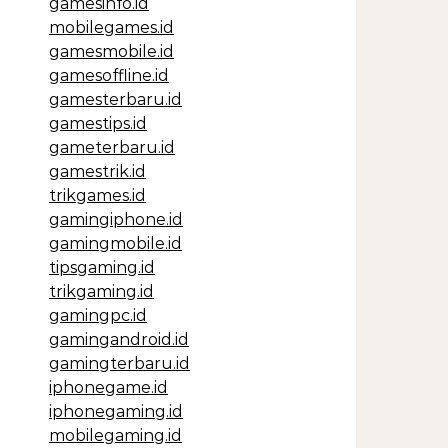
gamesinfo.id
mobilegames.id
gamesmobile.id
gamesoffline.id
gamesterbaru.id
gamestips.id
gameterbaru.id
gamestrik.id
trikgames.id
gamingiphone.id
gamingmobile.id
tipsgaming.id
trikgaming.id
gamingpc.id
gamingandroid.id
gamingterbaru.id
iphonegame.id
iphonegaming.id
mobilegaming.id