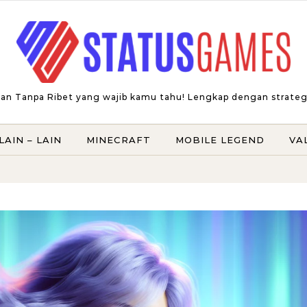
an Tanpa Ribet yang wajib kamu tahu! Lengkap dengan strategi t
LAIN – LAIN
MINECRAFT
MOBILE LEGEND
VA