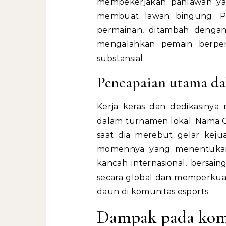
mempekerjakan pahlawan ya
membuat lawan bingung. P
permainan, ditambah denga
mengalahkan pemain berpe
substansial.
Pencapaian utama dal
Kerja keras dan dedikasinya 
dalam turnamen lokal. Nama C
saat dia merebut gelar keju
momennya yang menentukan 
kancah internasional, bersa
secara global dan memperkua
daun di komunitas esports.
Dampak pada kom