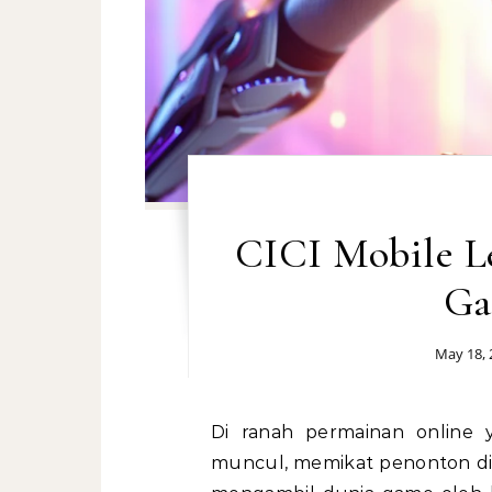
CICI Mobile Le
Ga
May 18, 
Di ranah permainan online yang berkembang pesat, bintang baru telah
muncul, memikat penonton di 