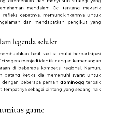
ng diremehkan dan menyusun strategi yang
emahaman mendalam Cici tentang mekanik
n refleks cepatnya, memungkinkannya untuk
ngalaman dan mendapatkan pengikut yang
am legenda seluler
membuahkan hasil saat ia mulai berpartisipasi
ici segera menjadi identik dengan kemenangan
araan di beberapa kompetisi regional. Namun,
datang ketika dia memenuhi syarat untuk
ing dengan beberapa pemain
dominoqq
terbaik
t tempatnya sebagai bintang yang sedang naik
unitas game