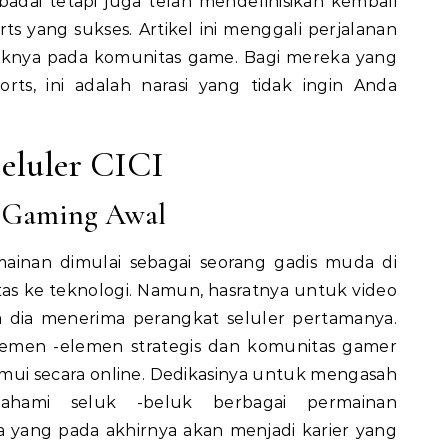
dai tetapi juga telah mendefinisikan kembali
rts yang sukses. Artikel ini menggali perjalanan
paknya pada komunitas game. Bagi mereka yang
rts, ini adalah narasi yang tidak ingin Anda
seluler CICI
 Gaming Awal
mainan dimulai sebagai seorang gadis muda di
tas ke teknologi. Namun, hasratnya untuk video
a dia menerima perangkat seluler pertamanya.
elemen -elemen strategis dan komunitas gamer
mui secara online. Dedikasinya untuk mengasah
ahami seluk -beluk berbagai permainan
 yang pada akhirnya akan menjadi karier yang