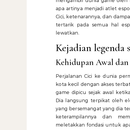
mengambil dunia game oleh ba
apa artinya menjadi atlet espo
Cici, ketenarannya, dan dam
tertarik pada semua hal espo
lewatkan.
Kejadian legenda 
Kehidupan Awal dan
Perjalanan Cici ke dunia per
kota kecil dengan akses terba
game dipicu sejak awal ketik
Dia langsung terpikat oleh 
yang bersemangat yang dia te
keterampilannya dan mem
meletakkan fondasi untuk apa