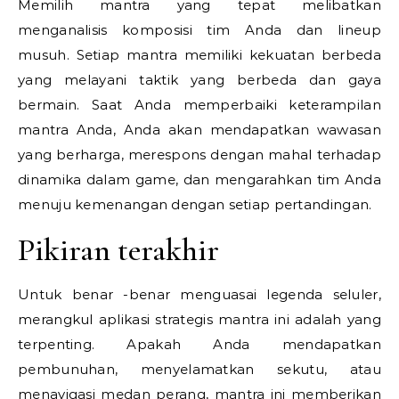
Memilih mantra yang tepat melibatkan
menganalisis komposisi tim Anda dan lineup
musuh. Setiap mantra memiliki kekuatan berbeda
yang melayani taktik yang berbeda dan gaya
bermain. Saat Anda memperbaiki keterampilan
mantra Anda, Anda akan mendapatkan wawasan
yang berharga, merespons dengan mahal terhadap
dinamika dalam game, dan mengarahkan tim Anda
menuju kemenangan dengan setiap pertandingan.
Pikiran terakhir
Untuk benar -benar menguasai legenda seluler,
merangkul aplikasi strategis mantra ini adalah yang
terpenting. Apakah Anda mendapatkan
pembunuhan, menyelamatkan sekutu, atau
menavigasi medan perang, mantra ini memberikan