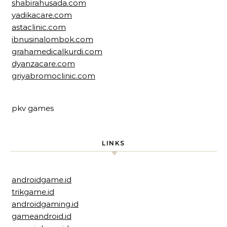
shabirahusada.com
yadikacare.com
astaclinic.com
ibnusinalombok.com
grahamedicalkurdi.com
dyanzacare.com
griyabromoclinic.com
pkv games
LINKS
androidgame.id
trikgame.id
androidgaming.id
gameandroid.id