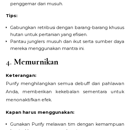
penggemar dari musuh.
Tips:
Gabungkan retribusi dengan barang-barang khusus
hutan untuk pertanian yang efisien.
Pantau junglers musuh dan ikut serta sumber daya
mereka menggunakan mantra ini.
4.
Memurnikan
Keterangan:
Purify menghilangkan semua debuff dari pahlawan
Anda, memberikan kekebalan sementara untuk
menonaktifkan efek.
Kapan harus menggunakan:
Gunakan Purify melawan tim dengan kemampuan