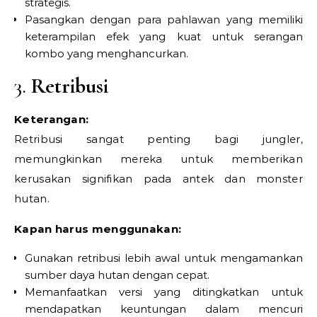
strategis.
Pasangkan dengan para pahlawan yang memiliki
keterampilan efek yang kuat untuk serangan
kombo yang menghancurkan.
3.
Retribusi
Keterangan:
Retribusi sangat penting bagi jungler,
memungkinkan mereka untuk memberikan
kerusakan signifikan pada antek dan monster
hutan.
Kapan harus menggunakan:
Gunakan retribusi lebih awal untuk mengamankan
sumber daya hutan dengan cepat.
Memanfaatkan versi yang ditingkatkan untuk
mendapatkan keuntungan dalam mencuri