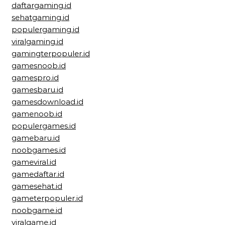
daftargaming.id
sehatgaming.id
populergaming.id
viralgaming.id
gamingterpopuler.id
gamesnoob.id
gamespro.id
gamesbaru.id
gamesdownload.id
gamenoob.id
populergames.id
gamebaru.id
noobgames.id
gameviral.id
gamedaftar.id
gamesehat.id
gameterpopuler.id
noobgame.id
viralgame.id