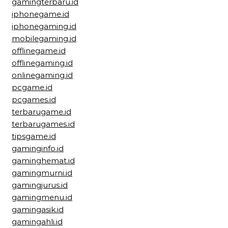
gamingterbaru.id
iphonegame.id
iphonegaming.id
mobilegaming.id
offlinegame.id
offlinegaming.id
onlinegaming.id
pcgame.id
pcgames.id
terbarugame.id
terbarugames.id
tipsgame.id
gaminginfo.id
gaminghemat.id
gamingmurni.id
gamingjurus.id
gamingmenu.id
gamingasik.id
gamingahli.id