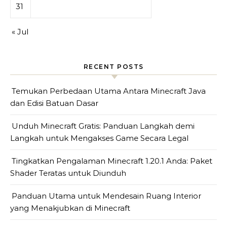
31
« Jul
RECENT POSTS
Temukan Perbedaan Utama Antara Minecraft Java
dan Edisi Batuan Dasar
Unduh Minecraft Gratis: Panduan Langkah demi
Langkah untuk Mengakses Game Secara Legal
Tingkatkan Pengalaman Minecraft 1.20.1 Anda: Paket
Shader Teratas untuk Diunduh
Panduan Utama untuk Mendesain Ruang Interior
yang Menakjubkan di Minecraft