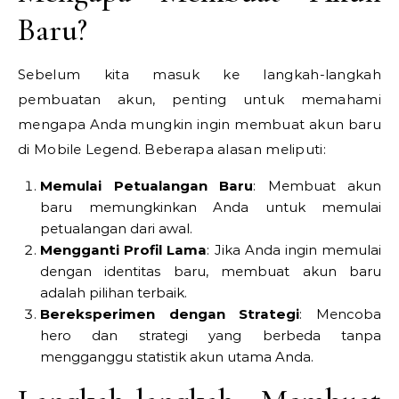
Baru?
Sebelum kita masuk ke langkah-langkah
pembuatan akun, penting untuk memahami
mengapa Anda mungkin ingin membuat akun baru
di Mobile Legend. Beberapa alasan meliputi:
Memulai Petualangan Baru
: Membuat akun
baru memungkinkan Anda untuk memulai
petualangan dari awal.
Mengganti Profil Lama
: Jika Anda ingin memulai
dengan identitas baru, membuat akun baru
adalah pilihan terbaik.
Bereksperimen dengan Strategi
: Mencoba
hero dan strategi yang berbeda tanpa
mengganggu statistik akun utama Anda.