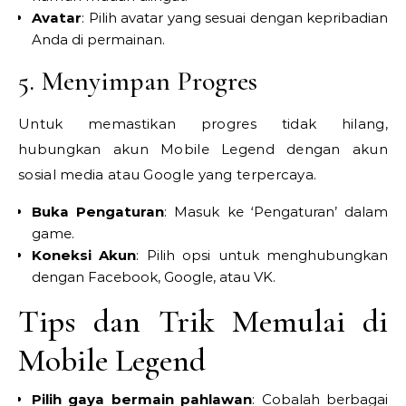
Avatar
: Pilih avatar yang sesuai dengan kepribadian
Anda di permainan.
5. Menyimpan Progres
Untuk memastikan progres tidak hilang,
hubungkan akun Mobile Legend dengan akun
sosial media atau Google yang terpercaya.
Buka Pengaturan
: Masuk ke ‘Pengaturan’ dalam
game.
Koneksi Akun
: Pilih opsi untuk menghubungkan
dengan Facebook, Google, atau VK.
Tips dan Trik Memulai di
Mobile Legend
Pilih gaya bermain pahlawan
: Cobalah berbagai