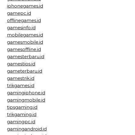
iphonegames.id
gamepc.id
offlinegames.id
gamesinfo.id
mobilegames.id
gamesmobile.id
gamesoffline.id
gamesterbaru.id
gamestips.id
gameterbaru.id
gamestrik.id
trikgames.id
gamingiphone.id
gamingmobile.id
tipsgaming.id
trikgaming.id
gamingpc.id
gamingandroid.id