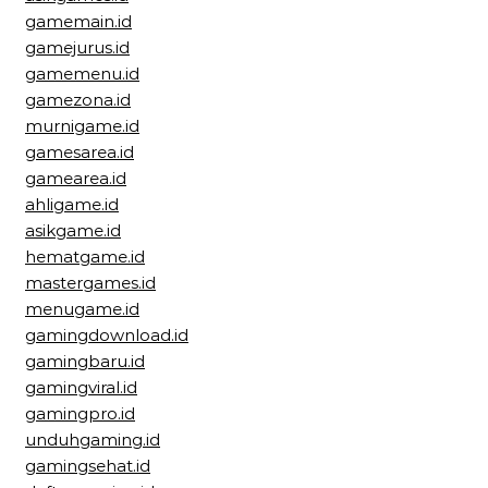
gamemain.id
gamejurus.id
gamemenu.id
gamezona.id
murnigame.id
gamesarea.id
gamearea.id
ahligame.id
asikgame.id
hematgame.id
mastergames.id
menugame.id
gamingdownload.id
gamingbaru.id
gamingviral.id
gamingpro.id
unduhgaming.id
gamingsehat.id