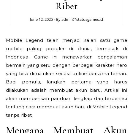
Ribet
June 12, 2025
- By
admin@statusgames.id
Mobile Legend telah menjadi salah satu game
mobile paling populer di dunia, termasuk di
Indonesia. Game ini menawarkan pengalaman
bermain yang seru dengan berbagai karakter hero
yang bisa dimainkan secara online bersama teman.
Bagi pemula, langkah pertama yang harus
dilakukan adalah membuat akun baru. Artikel ini
akan memberikan panduan lengkap dan terperinci
tentang cara membuat akun baru di Mobile Legend
tanpa ribet.
Mengapa Membuat Akun