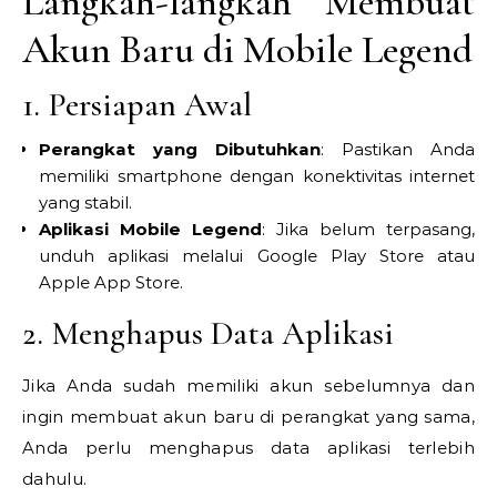
Langkah-langkah Membuat
Akun Baru di Mobile Legend
1. Persiapan Awal
Perangkat yang Dibutuhkan
: Pastikan Anda
memiliki smartphone dengan konektivitas internet
yang stabil.
Aplikasi Mobile Legend
: Jika belum terpasang,
unduh aplikasi melalui Google Play Store atau
Apple App Store.
2. Menghapus Data Aplikasi
Jika Anda sudah memiliki akun sebelumnya dan
ingin membuat akun baru di perangkat yang sama,
Anda perlu menghapus data aplikasi terlebih
dahulu.