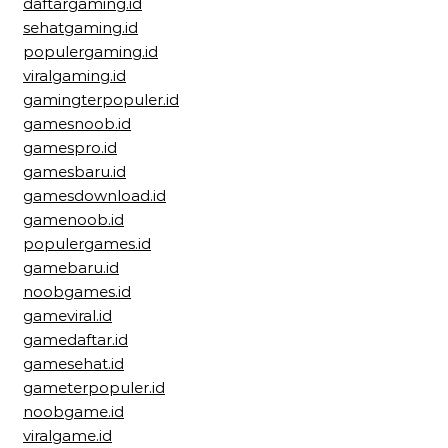
daftargaming.id
sehatgaming.id
populergaming.id
viralgaming.id
gamingterpopuler.id
gamesnoob.id
gamespro.id
gamesbaru.id
gamesdownload.id
gamenoob.id
populergames.id
gamebaru.id
noobgames.id
gameviral.id
gamedaftar.id
gamesehat.id
gameterpopuler.id
noobgame.id
viralgame.id