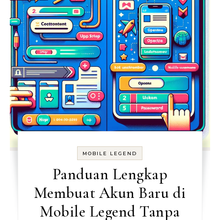
MOBILE LEGEND
Panduan Lengkap
Membuat Akun Baru di
Mobile Legend Tanpa