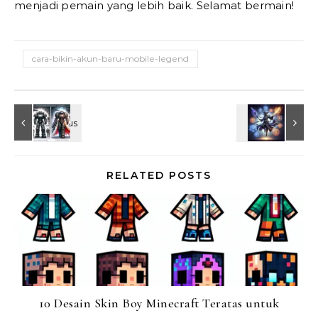
menjadi pemain yang lebih baik. Selamat bermain!
cara-bikin-akun-baru-mobile-legend
RELATED POSTS
10 Desain Skin Boy Minecraft Teratas untuk