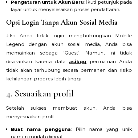
Pengaturan untuk Akun Baru
: Ikuti petunjuk pada
layar untuk menyelesaikan proses pendaftaran.
Opsi Login Tanpa Akun Sosial Media
Jika Anda tidak ingin menghubungkan Mobile
Legend dengan akun sosial media, Anda bisa
memainkan sebagai ‘Guest’. Namun, ini tidak
disarankan karena data
asikqq
permainan Anda
tidak akan terhubung secara permanen dan risiko
kehilangan progres lebih tinggi.
4. Sesuaikan profil
Setelah sukses membuat akun, Anda bisa
menyesuaikan profil.
Buat nama pengguna
: Pilih nama yang unik
namun mudah diingat.