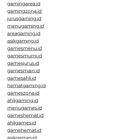
gamingarea.id
gamingzona.id
jurusgaming.id
menugaming.id
areagaming.id
asikgaming.id
gamesmenu.id
gamesmurni.id
gamesjurus.id
gamesmain.id
gamesahli.id
hematgaming.id
gameszona.id
ahligaming.id
menugames.id
gameshemat.id
ahligames.id
gamehemat.id
asikgames.id