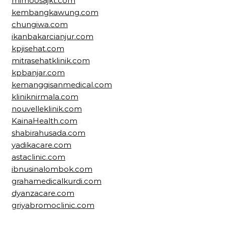
mimoosajkt.com
kembangkawung.com
chungiwa.com
ikanbakarcianjur.com
kpjisehat.com
mitrasehatklinik.com
kpbanjar.com
kemanggisanmedical.com
kliniknirmala.com
nouvelleklinik.com
KainaHealth.com
shabirahusada.com
yadikacare.com
astaclinic.com
ibnusinalombok.com
grahamedicalkurdi.com
dyanzacare.com
griyabromoclinic.com