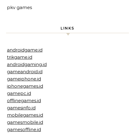
pkv games
LINKS
androidgame.id
trikgame.id
androidgaming.id
gameandroid.id
gameiphone.id
iphonegames.id
gamepc.id
offlinegames.id
gamesinfo.id
mobilegames.id
gamesmobile.id
gamesoffline.id