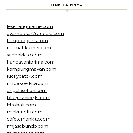
LINK LAINNYA
lesehangurame.com
ayambakar7saudara.com
tempongpns.com
roemahkuliner.com
saoenkkito.com
handayaniprima.com
kampungmakan.com
luckycatck.com
rmbakoelkita.com
angelesehan.com
bluejasminejkt.com
Mrobak.com
miekungfu.com
cafetemankita.com
rmjasabundo.com