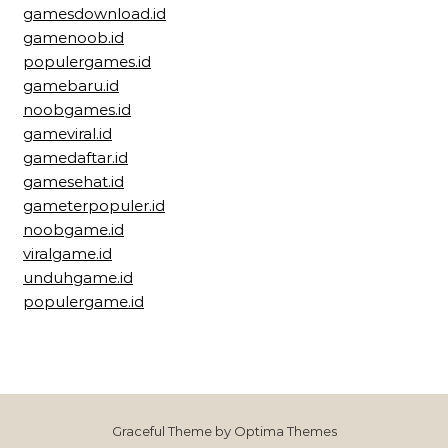
gamesdownload.id
gamenoob.id
populergames.id
gamebaru.id
noobgames.id
gameviral.id
gamedaftar.id
gamesehat.id
gameterpopuler.id
noobgame.id
viralgame.id
unduhgame.id
populergame.id
Graceful Theme by
Optima Themes