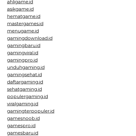
ahligame.id
asikgame.id
hematgame.id
mastergames.id
menugame.id
gamingdownload.id
gamingbaru.id
gamingviral.id
gamingpro.id
unduhgaming.id
gamingsehat.id
daftargaming.id
sehatgaming.id
populergaming.id
viralgaming.id
gamingterpopuler.id
gamesnoob.id
gamespro.id
gamesbaru.id