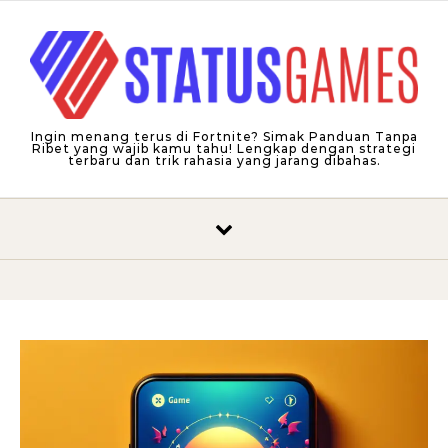
Skip to content
Ingin menang terus di Fortnite? Simak Panduan Tanpa
Ribet yang wajib kamu tahu! Lengkap dengan strategi
terbaru dan trik rahasia yang jarang dibahas.