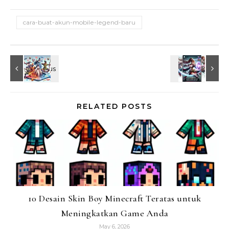
cara-buat-akun-mobile-legend-baru
RELATED POSTS
10 Desain Skin Boy Minecraft Teratas untuk
Meningkatkan Game Anda
May 6, 2026