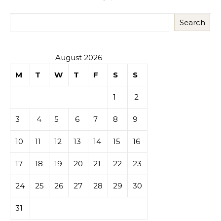
Search
August 2026
M
T
W
T
F
S
S
1
2
3
4
5
6
7
8
9
10
11
12
13
14
15
16
17
18
19
20
21
22
23
24
25
26
27
28
29
30
31