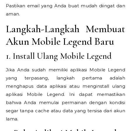
Pastikan email yang Anda buat mudah diingat dan
aman.
Langkah-Langkah Membuat
Akun Mobile Legend Baru
1. Install Ulang Mobile Legend
Jika Anda sudah memiliki aplikasi Mobile Legend
yang terpasang, langkah pertama adalah
menghapus data aplikasi atau menginstall ulang
aplikasi Mobile Legend. Ini dapat memastikan
bahwa Anda memulai permainan dengan kondisi
segar tanpa cache atau data yang tersisa dari akun
lama.