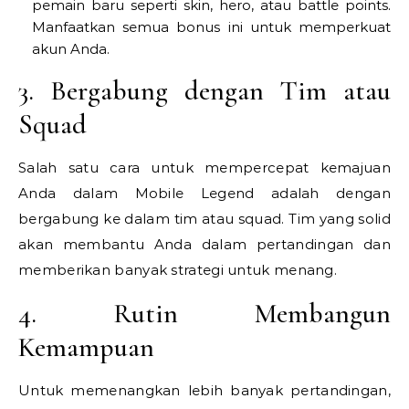
pemain baru seperti skin, hero, atau battle points.
Manfaatkan semua bonus ini untuk memperkuat
akun Anda.
3. Bergabung dengan Tim atau
Squad
Salah satu cara untuk mempercepat kemajuan
Anda dalam Mobile Legend adalah dengan
bergabung ke dalam tim atau squad. Tim yang solid
akan membantu Anda dalam pertandingan dan
memberikan banyak strategi untuk menang.
4. Rutin Membangun
Kemampuan
Untuk memenangkan lebih banyak pertandingan,