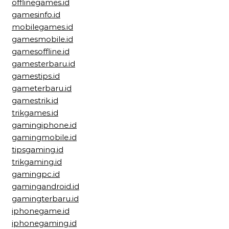
offlinegames.id
gamesinfo.id
mobilegames.id
gamesmobile.id
gamesoffline.id
gamesterbaru.id
gamestips.id
gameterbaru.id
gamestrik.id
trikgames.id
gamingiphone.id
gamingmobile.id
tipsgaming.id
trikgaming.id
gamingpc.id
gamingandroid.id
gamingterbaru.id
iphonegame.id
iphonegaming.id