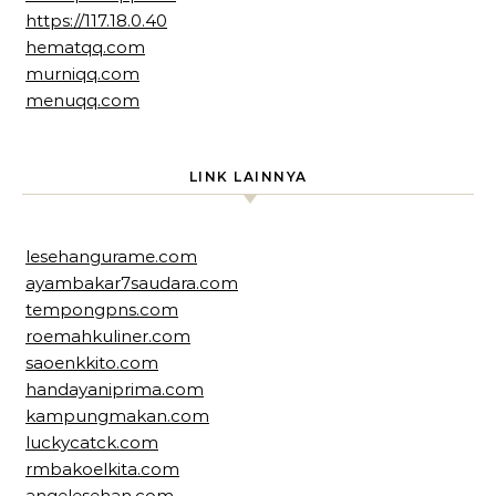
https://117.18.0.40
hematqq.com
murniqq.com
menuqq.com
LINK LAINNYA
lesehangurame.com
ayambakar7saudara.com
tempongpns.com
roemahkuliner.com
saoenkkito.com
handayaniprima.com
kampungmakan.com
luckycatck.com
rmbakoelkita.com
angelesehan.com