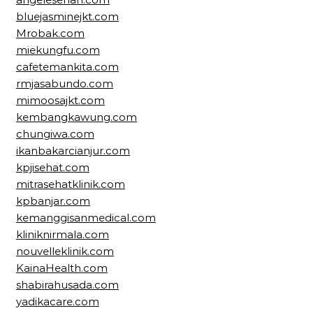
bluejasminejkt.com
Mrobak.com
miekungfu.com
cafetemankita.com
rmjasabundo.com
mimoosajkt.com
kembangkawung.com
chungiwa.com
ikanbakarcianjur.com
kpjisehat.com
mitrasehatklinik.com
kpbanjar.com
kemanggisanmedical.com
kliniknirmala.com
nouvelleklinik.com
KainaHealth.com
shabirahusada.com
yadikacare.com