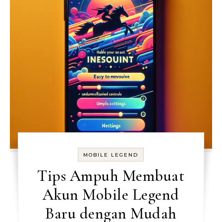
MOBILE LEGEND
Tips Ampuh Membuat
Akun Mobile Legend
Baru dengan Mudah