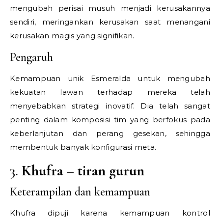
mengubah perisai musuh menjadi kerusakannya
sendiri, meringankan kerusakan saat menangani
kerusakan magis yang signifikan.
Pengaruh
Kemampuan unik Esmeralda untuk mengubah
kekuatan lawan terhadap mereka telah
menyebabkan strategi inovatif. Dia telah sangat
penting dalam komposisi tim yang berfokus pada
keberlanjutan dan perang gesekan, sehingga
membentuk banyak konfigurasi meta.
3.
Khufra – tiran gurun
Keterampilan dan kemampuan
Khufra dipuji karena kemampuan kontrol