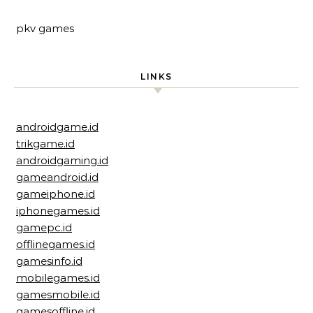
pkv games
LINKS
androidgame.id
trikgame.id
androidgaming.id
gameandroid.id
gameiphone.id
iphonegames.id
gamepc.id
offlinegames.id
gamesinfo.id
mobilegames.id
gamesmobile.id
gamesoffline.id