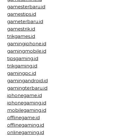
gamesterbaru.id
gamestips.id
gameterbaru.id
gamestrik.id
trikgames.id
gamingiphone.id
gamingmobile.id
tipsgaming.id
trikgaming.id
gamingpc.id
gamingandroid.id
gamingterbaru.id
iphonegame.id
iphonegaming.id
mobilegaming.id
offlinegame.id
offlinegaming.id
onlinegaming.id