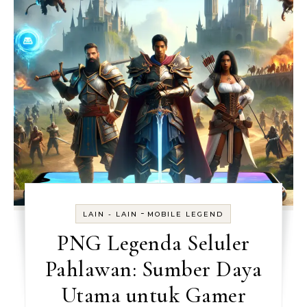
-
LAIN - LAIN
MOBILE LEGEND
PNG Legenda Seluler
Pahlawan: Sumber Daya
Utama untuk Gamer