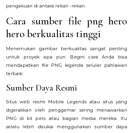
pengakuan di antara rekan -rekan.
Cara sumber file png hero
hero berkualitas tinggi
Menemukan gambar berkualitas sangat penting
untuk proyek apa pun. Begini cara Anda bisa
mendapatkan file PNG legenda seluler pahlawan
terbaik:
Sumber Daya Resmi
Situs web resmi Mobile Legends atau situs yang
digerakkan oleh penggemar sering menawarkan
PNG di kit pers atau bagian media mereka. Itu
selalu lebih disukai menggunakan sumber daya