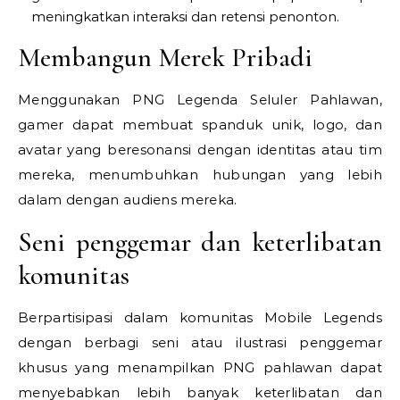
meningkatkan interaksi dan retensi penonton.
Membangun Merek Pribadi
Menggunakan PNG Legenda Seluler Pahlawan,
gamer dapat membuat spanduk unik, logo, dan
avatar yang beresonansi dengan identitas atau tim
mereka, menumbuhkan hubungan yang lebih
dalam dengan audiens mereka.
Seni penggemar dan keterlibatan
komunitas
Berpartisipasi dalam komunitas Mobile Legends
dengan berbagi seni atau ilustrasi penggemar
khusus yang menampilkan PNG pahlawan dapat
menyebabkan lebih banyak keterlibatan dan