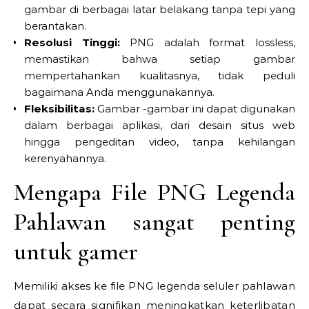
gambar di berbagai latar belakang tanpa tepi yang
berantakan.
Resolusi Tinggi:
PNG adalah format lossless,
memastikan bahwa setiap gambar
mempertahankan kualitasnya, tidak peduli
bagaimana Anda menggunakannya.
Fleksibilitas:
Gambar -gambar ini dapat digunakan
dalam berbagai aplikasi, dari desain situs web
hingga pengeditan video, tanpa kehilangan
kerenyahannya.
Mengapa File PNG Legenda
Pahlawan sangat penting
untuk gamer
Memiliki akses ke file PNG legenda seluler pahlawan
dapat secara signifikan meningkatkan keterlibatan