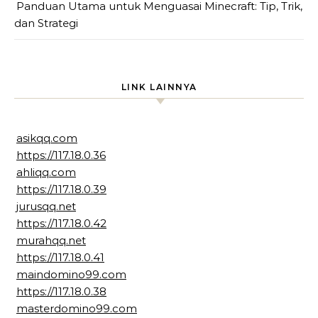
Panduan Utama untuk Menguasai Minecraft: Tip, Trik,
dan Strategi
LINK LAINNYA
asikqq.com
https://117.18.0.36
ahliqq.com
https://117.18.0.39
jurusqq.net
https://117.18.0.42
murahqq.net
https://117.18.0.41
maindomino99.com
https://117.18.0.38
masterdomino99.com