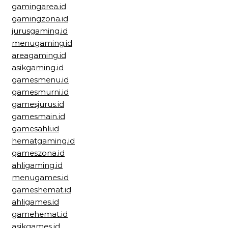
gamingarea.id
gamingzona.id
jurusgaming.id
menugaming.id
areagaming.id
asikgaming.id
gamesmenu.id
gamesmurni.id
gamesjurus.id
gamesmain.id
gamesahli.id
hematgaming.id
gameszona.id
ahligaming.id
menugames.id
gameshemat.id
ahligames.id
gamehemat.id
asikgames.id