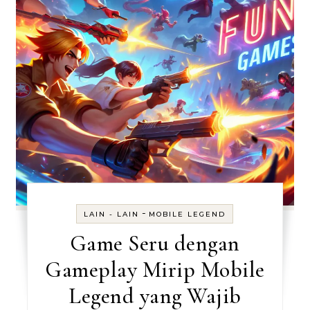
-
LAIN - LAIN
MOBILE LEGEND
Game Seru dengan
Gameplay Mirip Mobile
Legend yang Wajib