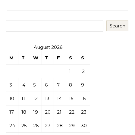
Search
August 2026
M
T
W
T
F
S
S
1
2
3
4
5
6
7
8
9
10
11
12
13
14
15
16
17
18
19
20
21
22
23
24
25
26
27
28
29
30