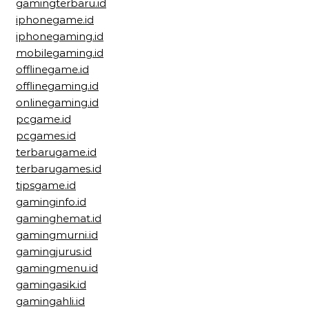
gamingterbaru.id
iphonegame.id
iphonegaming.id
mobilegaming.id
offlinegame.id
offlinegaming.id
onlinegaming.id
pcgame.id
pcgames.id
terbarugame.id
terbarugames.id
tipsgame.id
gaminginfo.id
gaminghemat.id
gamingmurni.id
gamingjurus.id
gamingmenu.id
gamingasik.id
gamingahli.id