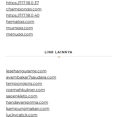
https://117.18.0.37
championqq.com
https://117.18.0.40
hematqq.com
murniqq.com
menuqq.com
LINK LAINNYA
lesehangurame.com
ayambakar7saudara.com
tempongpns.com
roemahkuliner.com
saoenkkito.com
handayaniprima.com
kampungmakan.com
luckycatck.com