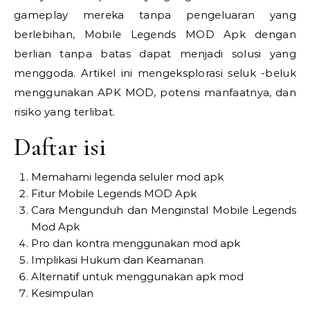
gameplay mereka tanpa pengeluaran yang
berlebihan, Mobile Legends MOD Apk dengan
berlian tanpa batas dapat menjadi solusi yang
menggoda. Artikel ini mengeksplorasi seluk -beluk
menggunakan APK MOD, potensi manfaatnya, dan
risiko yang terlibat.
Daftar isi
Memahami legenda seluler mod apk
Fitur Mobile Legends MOD Apk
Cara Mengunduh dan Menginstal Mobile Legends
Mod Apk
Pro dan kontra menggunakan mod apk
Implikasi Hukum dan Keamanan
Alternatif untuk menggunakan apk mod
Kesimpulan