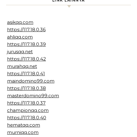
LINK LAINNYA
asikqq.com
https://117.18.0.36
ahliqq.com
https://117.18.0.39
jurusqq.net
https://117.18.0.42
murahqq.net
https://117.18.0.41
maindomino99.com
https://117.18.0.38
masterdomino99.com
https://117.18.0.37
championqq.com
https://117.18.0.40
hematqq.com
murniqq.com