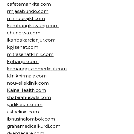
cafetemankita.com
rmjasabundo.com
mimoosajkt.com
kembangkawung.com
chungiwa.com
ikanbakarcianjur.com
kpjisehat.com
mitrasehatklinik.com
kpbanjar.com
kemanggisanmedical.com
kliniknirmala.com
nouvelleklinik.com
KainaHealth.com
shabirahusada.com
yadikacare.com
astaclinic.com
ibnusinalombok.com
grahamedicalkurdi.com
dyanzacare.com