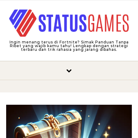
Skip to content
Ingin menang terus di Fortnite? Simak Panduan Tanpa
Ribet yang wajib kamu tahu! Lengkap dengan strategi
terbaru dan trik rahasia yang jarang dibahas.