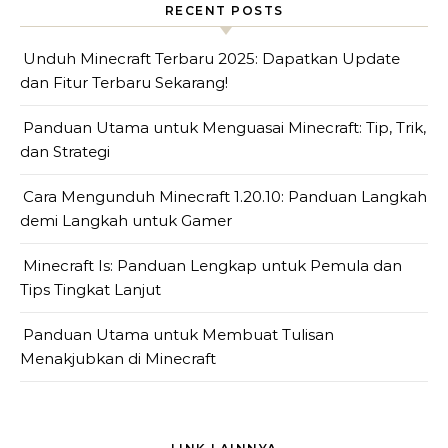
RECENT POSTS
Unduh Minecraft Terbaru 2025: Dapatkan Update
dan Fitur Terbaru Sekarang!
Panduan Utama untuk Menguasai Minecraft: Tip, Trik,
dan Strategi
Cara Mengunduh Minecraft 1.20.10: Panduan Langkah
demi Langkah untuk Gamer
Minecraft Is: Panduan Lengkap untuk Pemula dan
Tips Tingkat Lanjut
Panduan Utama untuk Membuat Tulisan
Menakjubkan di Minecraft