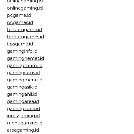
offlinegaming.id
onlinegaming.id
pcgame.id
pcgames.id
terbarugame.id
terbarugames.id
tipsgame.id
gaminginfo.id
gaminghemat.id
gamingmurni.id
gamingjurus.id
gamingmenu.id
gamingasik.id
gamingahli.id
gamingarea.id
gamingzona.id
jurusgaming.id
menugaming.id
areagaming.id