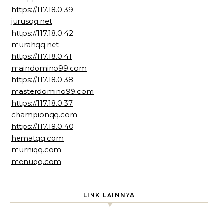
https://117.18.0.39
jurusqq.net
https://117.18.0.42
murahqq.net
https://117.18.0.41
maindomino99.com
https://117.18.0.38
masterdomino99.com
https://117.18.0.37
championqq.com
https://117.18.0.40
hematqq.com
murniqq.com
menuqq.com
LINK LAINNYA