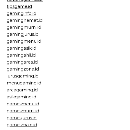
tipsgame.id
gaminginfo.id
gaminghemat.id
gamingmurni.id
gamingjurus.id
gamingmenu.id
gamingasik.id
gamingahli.id
gamingarea.id
gamingzona.id
jurusgaming.id
menugaming.id
areagaming.id
asikgaming.id
gamesmenu.id
gamesmurni.id
gamesjurus.id
gamesmain.id