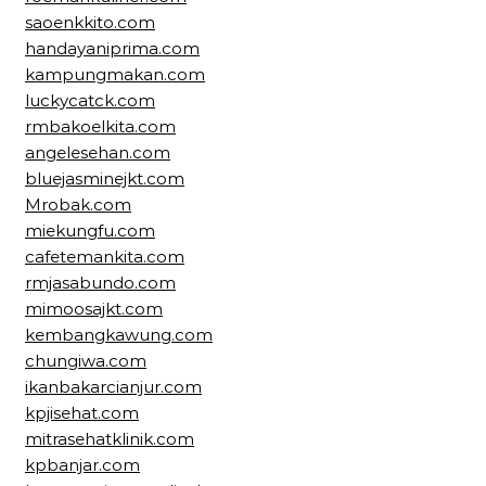
saoenkkito.com
handayaniprima.com
kampungmakan.com
luckycatck.com
rmbakoelkita.com
angelesehan.com
bluejasminejkt.com
Mrobak.com
miekungfu.com
cafetemankita.com
rmjasabundo.com
mimoosajkt.com
kembangkawung.com
chungiwa.com
ikanbakarcianjur.com
kpjisehat.com
mitrasehatklinik.com
kpbanjar.com