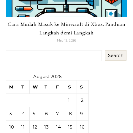
Cara Mudah Masuk ke Minecraft di Xbox: Panduan
Langkah demi Langkah
May 12, 2026
Search
August 2026
M
T
W
T
F
S
S
1
2
3
4
5
6
7
8
9
10
11
12
13
14
15
16