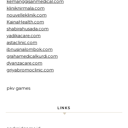
kemanggisanmedical.com
kliniknirmala.com
nouvelleklinik.com
KainaHealth.com
shabirahusada.com
yadikacare.com
astaclinic.com
ibnusinalombok.com
grahamedicalkurdi.com
dyanzacare.com
griyabromoclinic.com
pkv games
LINKS