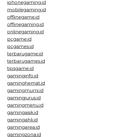
iphonegaming.id
mobilegaming.id
offlinegame.id
offlinegaming.id
onlinegaming.id
pcgame.id
pcgames.id
terbarugame.id
terbarugames.id
tipsgame.id
gaminginfo.id
gaminghemat.id
gamingmurni.id
gamingjurus.id
gamingmenu.id
gamingasik.id
gamingahli.id
gamingarea.id
gamingzona.id