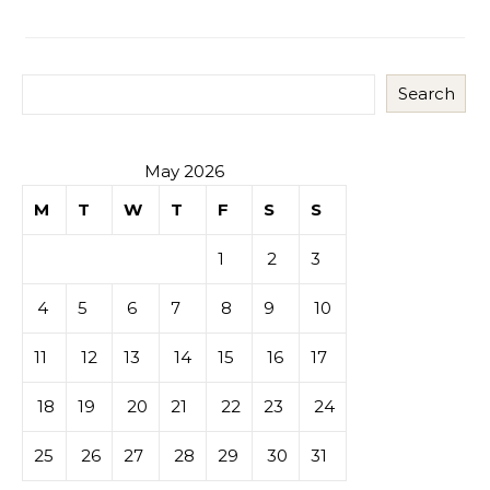
Search
May 2026
M
T
W
T
F
S
S
1
2
3
4
5
6
7
8
9
10
11
12
13
14
15
16
17
18
19
20
21
22
23
24
25
26
27
28
29
30
31