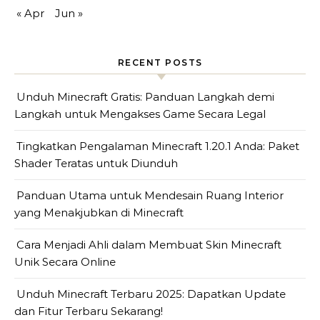
« Apr
Jun »
RECENT POSTS
Unduh Minecraft Gratis: Panduan Langkah demi
Langkah untuk Mengakses Game Secara Legal
Tingkatkan Pengalaman Minecraft 1.20.1 Anda: Paket
Shader Teratas untuk Diunduh
Panduan Utama untuk Mendesain Ruang Interior
yang Menakjubkan di Minecraft
Cara Menjadi Ahli dalam Membuat Skin Minecraft
Unik Secara Online
Unduh Minecraft Terbaru 2025: Dapatkan Update
dan Fitur Terbaru Sekarang!