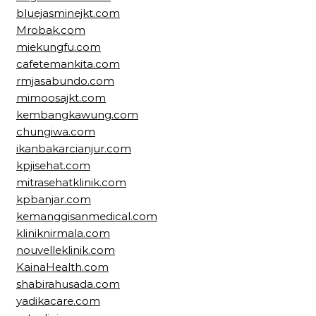
bluejasminejkt.com
Mrobak.com
miekungfu.com
cafetemankita.com
rmjasabundo.com
mimoosajkt.com
kembangkawung.com
chungiwa.com
ikanbakarcianjur.com
kpjisehat.com
mitrasehatklinik.com
kpbanjar.com
kemanggisanmedical.com
kliniknirmala.com
nouvelleklinik.com
KainaHealth.com
shabirahusada.com
yadikacare.com