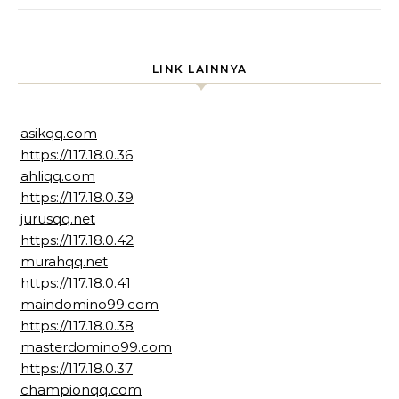
LINK LAINNYA
asikqq.com
https://117.18.0.36
ahliqq.com
https://117.18.0.39
jurusqq.net
https://117.18.0.42
murahqq.net
https://117.18.0.41
maindomino99.com
https://117.18.0.38
masterdomino99.com
https://117.18.0.37
championqq.com