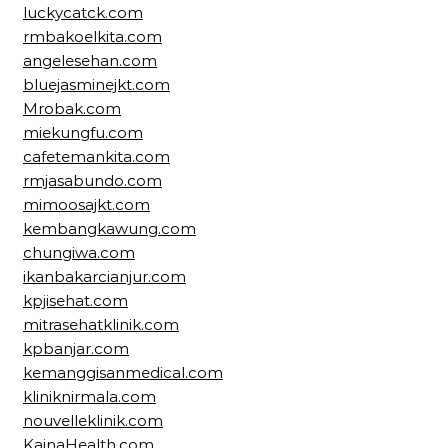
luckycatck.com
rmbakoelkita.com
angelesehan.com
bluejasminejkt.com
Mrobak.com
miekungfu.com
cafetemankita.com
rmjasabundo.com
mimoosajkt.com
kembangkawung.com
chungiwa.com
ikanbakarcianjur.com
kpjisehat.com
mitrasehatklinik.com
kpbanjar.com
kemanggisanmedical.com
kliniknirmala.com
nouvelleklinik.com
KainaHealth.com