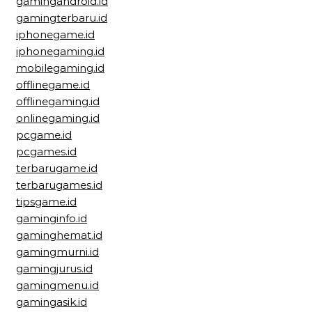
gamingandroid.id
gamingterbaru.id
iphonegame.id
iphonegaming.id
mobilegaming.id
offlinegame.id
offlinegaming.id
onlinegaming.id
pcgame.id
pcgames.id
terbarugame.id
terbarugames.id
tipsgame.id
gaminginfo.id
gaminghemat.id
gamingmurni.id
gamingjurus.id
gamingmenu.id
gamingasik.id