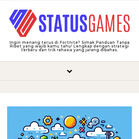
Skip to content
Ingin menang terus di Fortnite? Simak Panduan Tanpa
Ribet yang wajib kamu tahu! Lengkap dengan strategi
terbaru dan trik rahasia yang jarang dibahas.