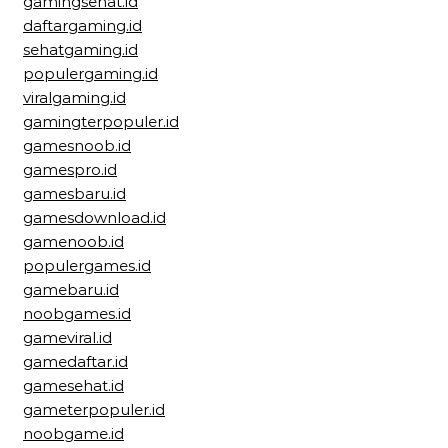
gamingsehat.id
daftargaming.id
sehatgaming.id
populergaming.id
viralgaming.id
gamingterpopuler.id
gamesnoob.id
gamespro.id
gamesbaru.id
gamesdownload.id
gamenoob.id
populergames.id
gamebaru.id
noobgames.id
gameviral.id
gamedaftar.id
gamesehat.id
gameterpopuler.id
noobgame.id