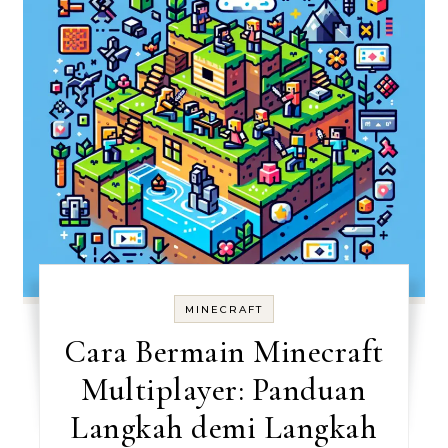
MINECRAFT
Cara Bermain Minecraft
Multiplayer: Panduan
Langkah demi Langkah