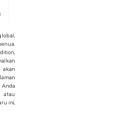
a
d
benua.
ition,
lkan
i akan
alaman
 Anda
 atau
u ini,