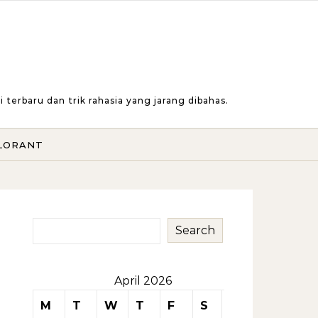
erbaru dan trik rahasia yang jarang dibahas.
LORANT
Search
April 2026
M
T
W
T
F
S
S