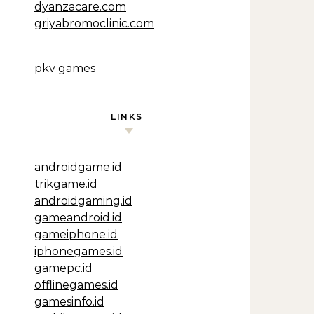
dyanzacare.com
griyabromoclinic.com
pkv games
LINKS
androidgame.id
trikgame.id
androidgaming.id
gameandroid.id
gameiphone.id
iphonegames.id
gamepc.id
offlinegames.id
gamesinfo.id