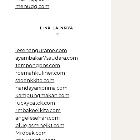
menuqq.com
LINK LAINNYA
lesehangurame.com
ayambakar7saudara.com
tempongpns.com
roemahkuliner.com
saoenkkito.com
handayaniprima.com
kampungmakan.com
luckycatck.com
rmbakoelkita.com
angelesehan.com
bluejasminejkt.com
Mrobak.com