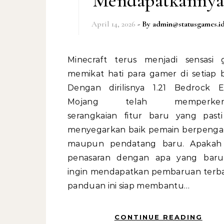
Mendapatkanny
April 14, 2026
- By
admin@statusgames.i
Minecraft terus menjadi sensasi global,
memikat hati para gamer di setiap 
Dengan dirilisnya 1.21 Bedrock Ed
Mojang telah memperkena
serangkaian fitur baru yang past
menyegarkan baik pemain berpeng
maupun pendatang baru. Apakah
penasaran dengan apa yang baru
ingin mendapatkan pembaruan terbar
panduan ini siap membantu…
CONTINUE READING