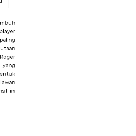
d
layer
aling
jutaan
 Roger
a yang
bentuk
 lawan
if ini