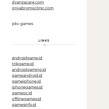
dyanzacare.com
griyabromoclinic.com
pkv games
LINKS
androidgame.id
trikgame.id
androidgaming.id
gameandroid.id
gameiphone.id
iphonegames.id
gamepc.id
offlinegames.id
gamesinfo.id