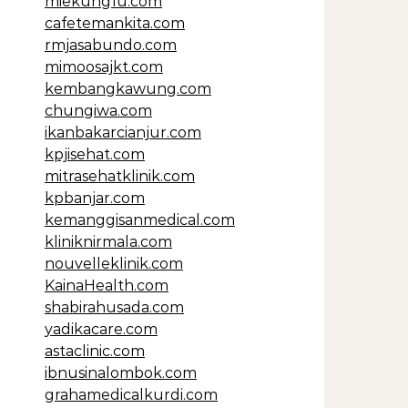
miekungfu.com
cafetemankita.com
rmjasabundo.com
mimoosajkt.com
kembangkawung.com
chungiwa.com
ikanbakarcianjur.com
kpjisehat.com
mitrasehatklinik.com
kpbanjar.com
kemanggisanmedical.com
kliniknirmala.com
nouvelleklinik.com
KainaHealth.com
shabirahusada.com
yadikacare.com
astaclinic.com
ibnusinalombok.com
grahamedicalkurdi.com