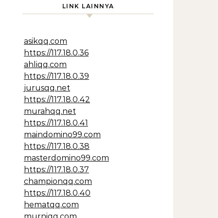
LINK LAINNYA
asikqq.com
https://117.18.0.36
ahliqq.com
https://117.18.0.39
jurusqq.net
https://117.18.0.42
murahqq.net
https://117.18.0.41
maindomino99.com
https://117.18.0.38
masterdomino99.com
https://117.18.0.37
championqq.com
https://117.18.0.40
hematqq.com
murniqq.com