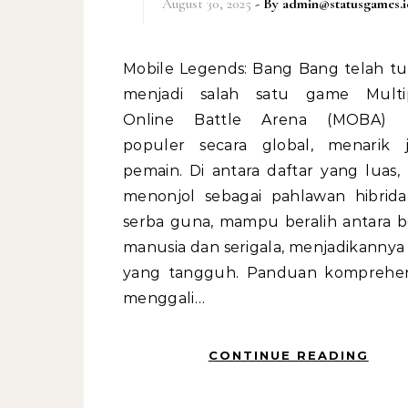
August 30, 2025
- By
admin@statusgames.i
Mobile Legends: Bang Bang telah tumbuh
menjadi salah satu game Multip
Online Battle Arena (MOBA) p
populer secara global, menarik 
pemain. Di antara daftar yang luas,
menonjol sebagai pahlawan hibrid
serba guna, mampu beralih antara 
manusia dan serigala, menjadikannya
yang tangguh. Panduan komprehens
menggali…
CONTINUE READING