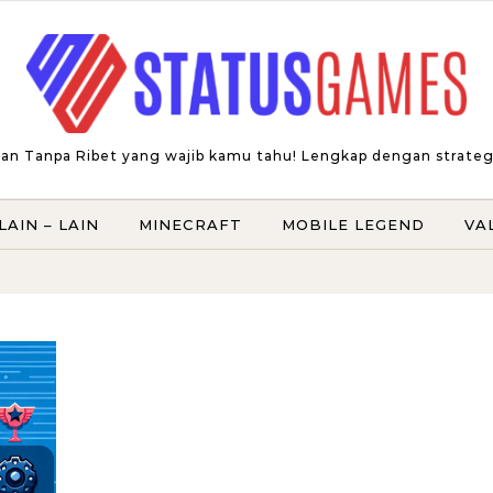
an Tanpa Ribet yang wajib kamu tahu! Lengkap dengan strategi t
LAIN – LAIN
MINECRAFT
MOBILE LEGEND
VA