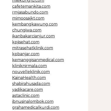
miekungfu.com
cafetemankita.com
rmjasabundo.com
mimoosajkt.com
kembangkawung.com
chungiwa.com
ikanbakarcianjur.com
kpjisehat.com
mitrasehatklinik.com
kpbanjar.com
kemanggisanmedical.com
kliniknirmala.com
nouvelleklinik.com
KainaHealth.com
shabirahusada.com
yadikacare.com
astaclinic.com
ibnusinalombok.com
grahamedicalkurdi.com