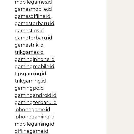
mobilegames.id
gamesmobile.id
gamesoffline.id
gamesterbaru.id
gamestips.id
gameterbaru.id
gamestrik.id
trikgames.id
gamingiphone.id
gamingmobile.id
tipsgaming.id
trikgaming.id
gamingpc.id
gamingandroid.id
gamingterbaru.id
iphonegame.id
iphonegaming.id
mobilegaming.id
offlinegame.id