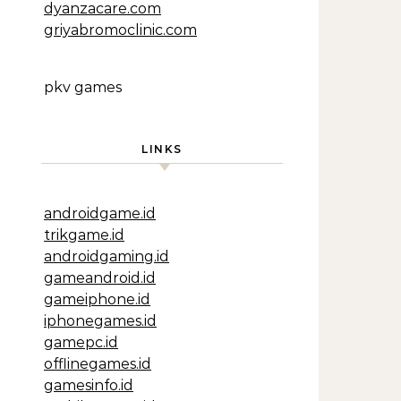
dyanzacare.com
griyabromoclinic.com
pkv games
LINKS
androidgame.id
trikgame.id
androidgaming.id
gameandroid.id
gameiphone.id
iphonegames.id
gamepc.id
offlinegames.id
gamesinfo.id