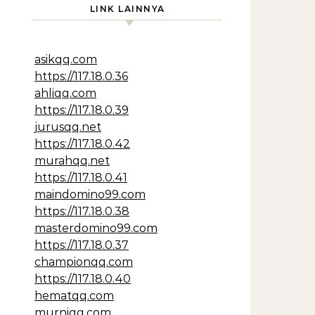
LINK LAINNYA
asikqq.com
https://117.18.0.36
ahliqq.com
https://117.18.0.39
jurusqq.net
https://117.18.0.42
murahqq.net
https://117.18.0.41
maindomino99.com
https://117.18.0.38
masterdomino99.com
https://117.18.0.37
championqq.com
https://117.18.0.40
hematqq.com
murniqq.com