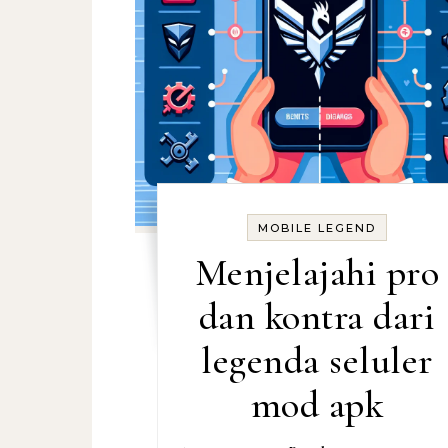
MOBILE LEGEND
Menjelajahi pro
dan kontra dari
legenda seluler
mod apk