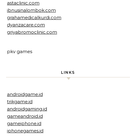
astaclinic.com
ibnusinalombok.com
grahamedicalkurdi.com
dyanzacare.com
griyabromoclinic.com
pkv games
LINKS
androidgame.id
trikgame.id
androidgaming.id
gameandroid.id
gameiphone.id
iphonegames.id