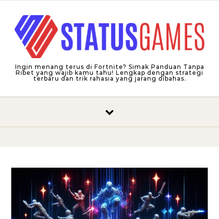
Skip to content
Ingin menang terus di Fortnite? Simak Panduan Tanpa
Ribet yang wajib kamu tahu! Lengkap dengan strategi
terbaru dan trik rahasia yang jarang dibahas.