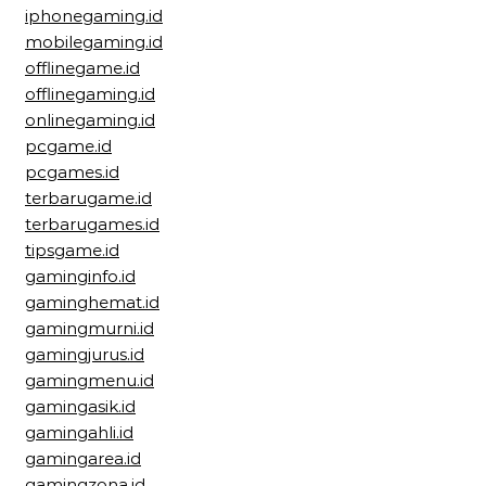
iphonegaming.id
mobilegaming.id
offlinegame.id
offlinegaming.id
onlinegaming.id
pcgame.id
pcgames.id
terbarugame.id
terbarugames.id
tipsgame.id
gaminginfo.id
gaminghemat.id
gamingmurni.id
gamingjurus.id
gamingmenu.id
gamingasik.id
gamingahli.id
gamingarea.id
gamingzona.id