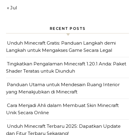
« Jul
RECENT POSTS
Unduh Minecraft Gratis: Panduan Langkah demi
Langkah untuk Mengakses Game Secara Legal
Tingkatkan Pengalaman Minecraft 1.20.1 Anda: Paket
Shader Teratas untuk Diunduh
Panduan Utama untuk Mendesain Ruang Interior
yang Menakjubkan di Minecraft
Cara Menjadi Ahli dalam Membuat Skin Minecraft
Unik Secara Online
Unduh Minecraft Terbaru 2025: Dapatkan Update
dan Fitur Terbaru Sekarang!