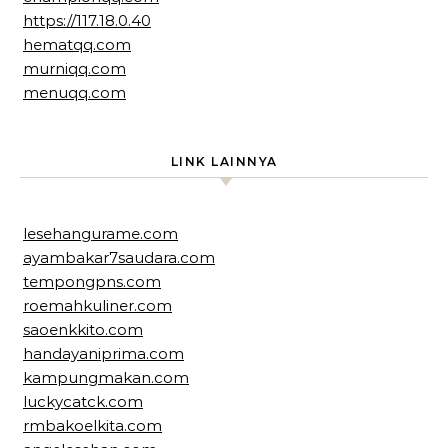
https://117.18.0.40
hematqq.com
murniqq.com
menuqq.com
LINK LAINNYA
lesehangurame.com
ayambakar7saudara.com
tempongpns.com
roemahkuliner.com
saoenkkito.com
handayaniprima.com
kampungmakan.com
luckycatck.com
rmbakoelkita.com