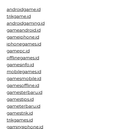
androidgame.id
trikgame.id
androidgaming.id
gameandroid.id
gameiphone.id
iphonegames.id
gamepc.id
offlinegames.id
gamesinfo.id
mobilegames.id
gamesmobile.id
gamesoffline.id
gamesterbaru.id
gamestips.id
gameterbaru.id
gamestrik.id
trikgames.id
gamingiphone.id