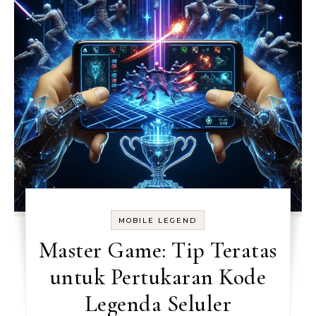
MOBILE LEGEND
Master Game: Tip Teratas
untuk Pertukaran Kode
Legenda Seluler