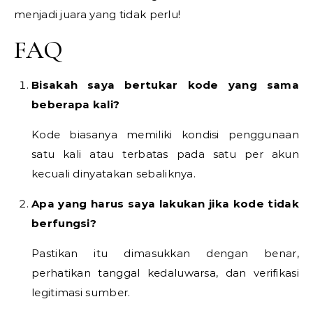
menjadi juara yang tidak perlu!
FAQ
Bisakah saya bertukar kode yang sama
beberapa kali?
Kode biasanya memiliki kondisi penggunaan
satu kali atau terbatas pada satu per akun
kecuali dinyatakan sebaliknya.
Apa yang harus saya lakukan jika kode tidak
berfungsi?
Pastikan itu dimasukkan dengan benar,
perhatikan tanggal kedaluwarsa, dan verifikasi
legitimasi sumber.