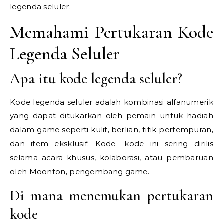
legenda seluler.
Memahami Pertukaran Kode
Legenda Seluler
Apa itu kode legenda seluler?
Kode legenda seluler adalah kombinasi alfanumerik
yang dapat ditukarkan oleh pemain untuk hadiah
dalam game seperti kulit, berlian, titik pertempuran,
dan item eksklusif. Kode -kode ini sering dirilis
selama acara khusus, kolaborasi, atau pembaruan
oleh Moonton, pengembang game.
Di mana menemukan pertukaran
kode