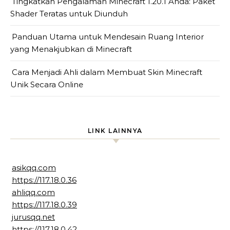
Tingkatkan Pengalaman Minecraft 1.20.1 Anda: Paket
Shader Teratas untuk Diunduh
Panduan Utama untuk Mendesain Ruang Interior
yang Menakjubkan di Minecraft
Cara Menjadi Ahli dalam Membuat Skin Minecraft
Unik Secara Online
LINK LAINNYA
asikqq.com
https://117.18.0.36
ahliqq.com
https://117.18.0.39
jurusqq.net
https://117.18.0.42