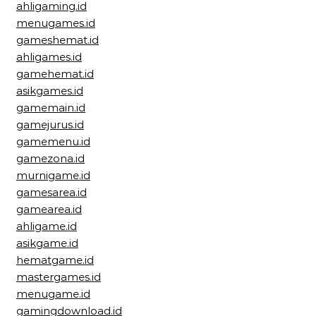
ahligaming.id
menugames.id
gameshemat.id
ahligames.id
gamehemat.id
asikgames.id
gamemain.id
gamejurus.id
gamemenu.id
gamezona.id
murnigame.id
gamesarea.id
gamearea.id
ahligame.id
asikgame.id
hematgame.id
mastergames.id
menugame.id
gamingdownload.id