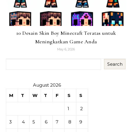
10 Desain Skin Boy Minecraft Teratas untuk
Meningkatkan Game Anda
May 6, 2026
Search
August 2026
M
T
W
T
F
S
S
1
2
3
4
5
6
7
8
9