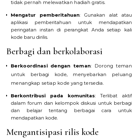
tidak pernah melewatkan hadiah gratis.
Mengatur pemberitahuan
: Gunakan alat atau
aplikasi pemberitahuan untuk mendapatkan
peringatan instan di perangkat Anda setiap kali
kode baru dirilis.
Berbagi dan berkolaborasi
Berkoordinasi dengan teman
: Dorong teman
untuk berbagi kode, menyebarkan peluang
menangkap setiap kode yang tersedia.
Berkontribusi pada komunitas
: Terlibat aktif
dalam forum dan kelompok diskusi untuk berbagi
dan belajar tentang berbagai cara untuk
mendapatkan kode.
Mengantisipasi rilis kode