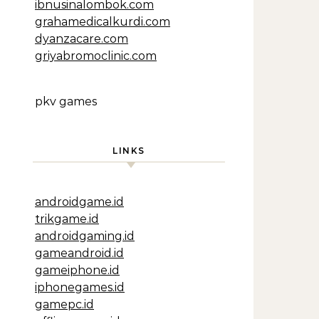
ibnusinalombok.com
grahamedicalkurdi.com
dyanzacare.com
griyabromoclinic.com
pkv games
LINKS
androidgame.id
trikgame.id
androidgaming.id
gameandroid.id
gameiphone.id
iphonegames.id
gamepc.id