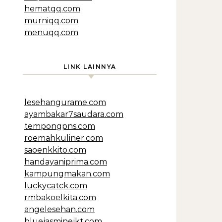
hematqq.com
murniqq.com
menuqq.com
LINK LAINNYA
lesehangurame.com
ayambakar7saudara.com
tempongpns.com
roemahkuliner.com
saoenkkito.com
handayaniprima.com
kampungmakan.com
luckycatck.com
rmbakoelkita.com
angelesehan.com
bluejasminejkt.com