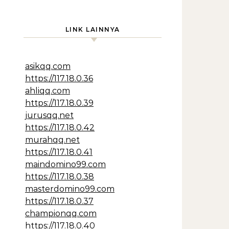
LINK LAINNYA
asikqq.com
https://117.18.0.36
ahliqq.com
https://117.18.0.39
jurusqq.net
https://117.18.0.42
murahqq.net
https://117.18.0.41
maindomino99.com
https://117.18.0.38
masterdomino99.com
https://117.18.0.37
championqq.com
https://117.18.0.40