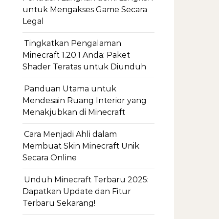
untuk Mengakses Game Secara
Legal
Tingkatkan Pengalaman
Minecraft 1.20.1 Anda: Paket
Shader Teratas untuk Diunduh
Panduan Utama untuk
Mendesain Ruang Interior yang
Menakjubkan di Minecraft
Cara Menjadi Ahli dalam
Membuat Skin Minecraft Unik
Secara Online
Unduh Minecraft Terbaru 2025:
Dapatkan Update dan Fitur
Terbaru Sekarang!