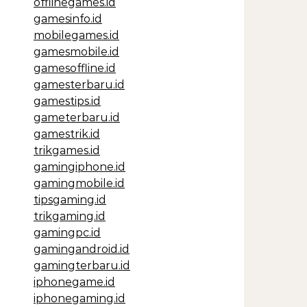
offlinegames.id
gamesinfo.id
mobilegames.id
gamesmobile.id
gamesoffline.id
gamesterbaru.id
gamestips.id
gameterbaru.id
gamestrik.id
trikgames.id
gamingiphone.id
gamingmobile.id
tipsgaming.id
trikgaming.id
gamingpc.id
gamingandroid.id
gamingterbaru.id
iphonegame.id
iphonegaming.id