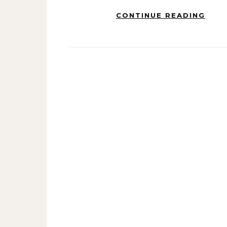
CONTINUE READING