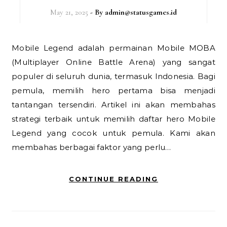
May 21, 2025
- By
admin@statusgames.id
Mobile Legend adalah permainan Mobile MOBA
(Multiplayer Online Battle Arena) yang sangat
populer di seluruh dunia, termasuk Indonesia. Bagi
pemula, memilih hero pertama bisa menjadi
tantangan tersendiri. Artikel ini akan membahas
strategi terbaik untuk memilih daftar hero Mobile
Legend yang cocok untuk pemula. Kami akan
membahas berbagai faktor yang perlu…
CONTINUE READING