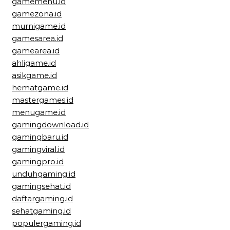
gamemenu.id
gamezona.id
murnigame.id
gamesarea.id
gamearea.id
ahligame.id
asikgame.id
hematgame.id
mastergames.id
menugame.id
gamingdownload.id
gamingbaru.id
gamingviral.id
gamingpro.id
unduhgaming.id
gamingsehat.id
daftargaming.id
sehatgaming.id
populergaming.id