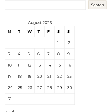
Search
August 2026
M
T
W
T
F
S
S
1
2
3
4
5
6
7
8
9
10
11
12
13
14
15
16
17
18
19
20
21
22
23
24
25
26
27
28
29
30
31
« Jul