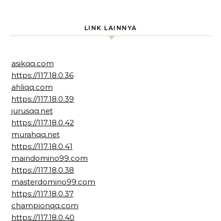
LINK LAINNYA
asikqq.com
https://117.18.0.36
ahliqq.com
https://117.18.0.39
jurusqq.net
https://117.18.0.42
murahqq.net
https://117.18.0.41
maindomino99.com
https://117.18.0.38
masterdomino99.com
https://117.18.0.37
championqq.com
https://117.18.0.40