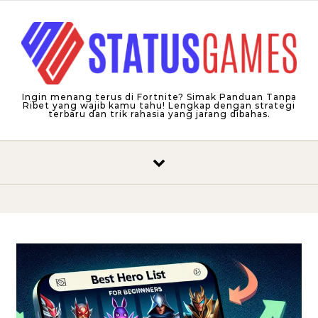
Skip to content
Ingin menang terus di Fortnite? Simak Panduan Tanpa
Ribet yang wajib kamu tahu! Lengkap dengan strategi
terbaru dan trik rahasia yang jarang dibahas.