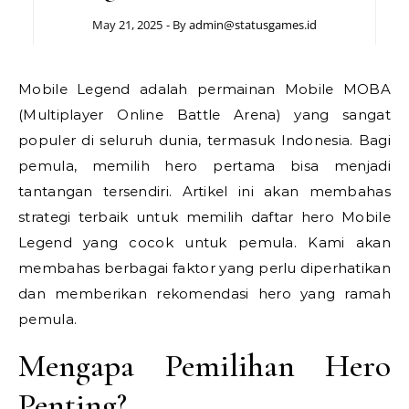
May 21, 2025
- By
admin@statusgames.id
Mobile Legend adalah permainan Mobile MOBA
(Multiplayer Online Battle Arena) yang sangat
populer di seluruh dunia, termasuk Indonesia. Bagi
pemula, memilih hero pertama bisa menjadi
tantangan tersendiri. Artikel ini akan membahas
strategi terbaik untuk memilih daftar hero Mobile
Legend yang cocok untuk pemula. Kami akan
membahas berbagai faktor yang perlu diperhatikan
dan memberikan rekomendasi hero yang ramah
pemula.
Mengapa Pemilihan Hero
Penting?