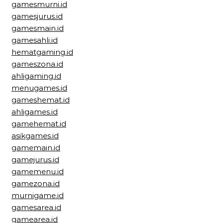
gamesmurni.id
gamesjurus.id
gamesmain.id
gamesahli.id
hematgaming.id
gameszona.id
ahligaming.id
menugames.id
gameshemat.id
ahligames.id
gamehemat.id
asikgames.id
gamemain.id
gamejurus.id
gamemenu.id
gamezona.id
murnigame.id
gamesarea.id
gamearea.id