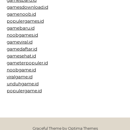
gamesbaru.id
gamesdownload.id
gamenoob.id
populergames.id
gamebaru.id
noobgames.id
gameviral.id
gamedaftar.id
gamesehat.id
gameterpopuler.id
noobgame.id
viralgame.id
unduhgame.id
populergame.id
Graceful Theme by
Optima Themes