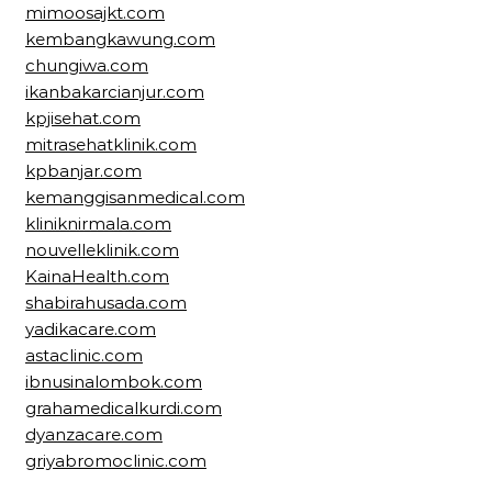
mimoosajkt.com
kembangkawung.com
chungiwa.com
ikanbakarcianjur.com
kpjisehat.com
mitrasehatklinik.com
kpbanjar.com
kemanggisanmedical.com
kliniknirmala.com
nouvelleklinik.com
KainaHealth.com
shabirahusada.com
yadikacare.com
astaclinic.com
ibnusinalombok.com
grahamedicalkurdi.com
dyanzacare.com
griyabromoclinic.com