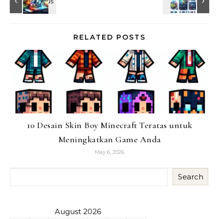
RELATED POSTS
10 Desain Skin Boy Minecraft Teratas untuk
Meningkatkan Game Anda
May 6, 2026
Search
August 2026