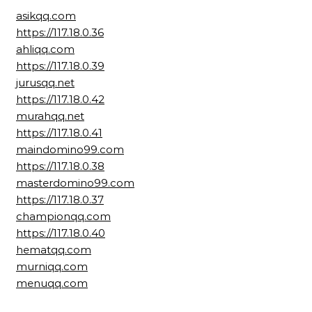
asikqq.com
https://117.18.0.36
ahliqq.com
https://117.18.0.39
jurusqq.net
https://117.18.0.42
murahqq.net
https://117.18.0.41
maindomino99.com
https://117.18.0.38
masterdomino99.com
https://117.18.0.37
championqq.com
https://117.18.0.40
hematqq.com
murniqq.com
menuqq.com