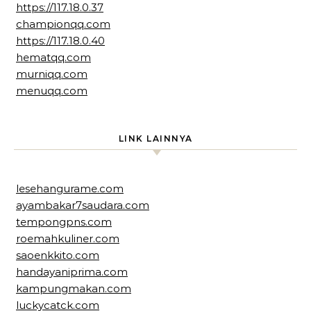
https://117.18.0.37
championqq.com
https://117.18.0.40
hematqq.com
murniqq.com
menuqq.com
LINK LAINNYA
lesehangurame.com
ayambakar7saudara.com
tempongpns.com
roemahkuliner.com
saoenkkito.com
handayaniprima.com
kampungmakan.com
luckycatck.com