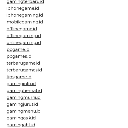
gamingterbaru.id
iphonegame.id
iphonegaming.id
mobilegaming.id
offlinegame.id
offlinegaming.id
onlinegaming.id
pcgame.id
pcgames.id
terbarugame.id
terbarugames.id
tipsgame.id
gaminginfo.id
gaminghemat.id
gamingmurni.id
gamingjurus.id
gamingmenu.id
gamingasik.id
gamingahli.id