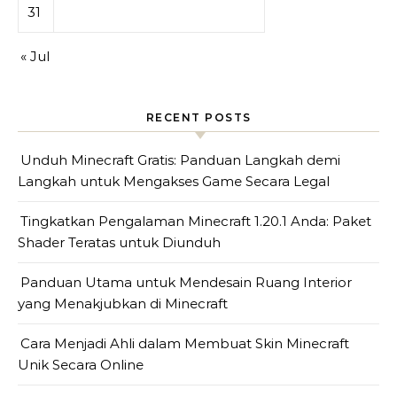
31
« Jul
RECENT POSTS
Unduh Minecraft Gratis: Panduan Langkah demi
Langkah untuk Mengakses Game Secara Legal
Tingkatkan Pengalaman Minecraft 1.20.1 Anda: Paket
Shader Teratas untuk Diunduh
Panduan Utama untuk Mendesain Ruang Interior
yang Menakjubkan di Minecraft
Cara Menjadi Ahli dalam Membuat Skin Minecraft
Unik Secara Online