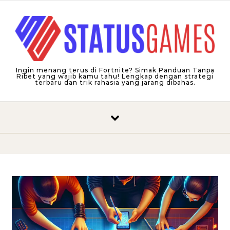
Skip to content
Ingin menang terus di Fortnite? Simak Panduan Tanpa
Ribet yang wajib kamu tahu! Lengkap dengan strategi
terbaru dan trik rahasia yang jarang dibahas.