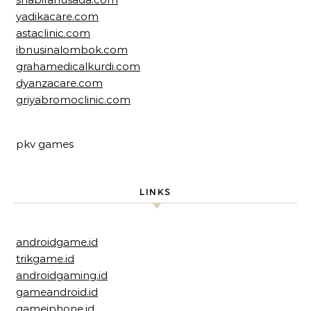
yadikacare.com
astaclinic.com
ibnusinalombok.com
grahamedicalkurdi.com
dyanzacare.com
griyabromoclinic.com
pkv games
LINKS
androidgame.id
trikgame.id
androidgaming.id
gameandroid.id
gameiphone.id