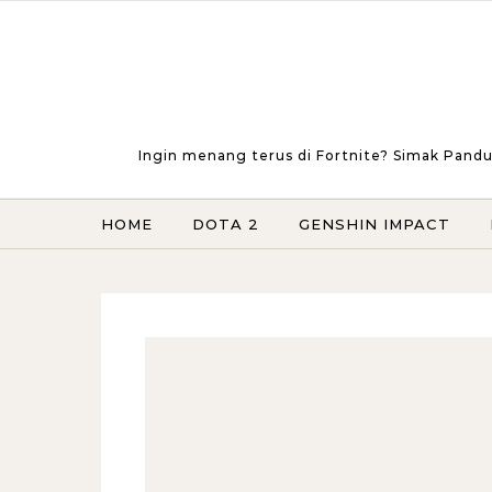
Skip to content
Ingin menang terus di Fortnite? Simak Pandu
HOME
DOTA 2
GENSHIN IMPACT