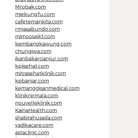
Mrobak.com
miekungfu.com
cafetemankita.com
rmjasabundo.com
mimoosajkt.com
kembangkawung.com
chungiwa.com
ikanbakarcianjur.com
kpjisehat.com
mitrasehatklinik.com
kpbanjar.com
kemanggisanmedical.com
kliniknirmala.com
nouvelleklinik.com
KainaHealth.com
shabirahusada.com
yadikacare.com
astaclinic.com