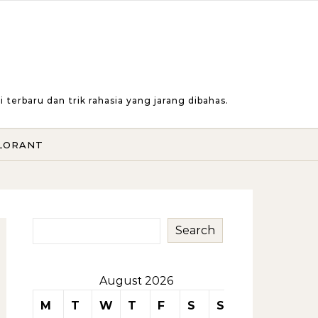
erbaru dan trik rahasia yang jarang dibahas.
LORANT
Search
August 2026
M
T
W
T
F
S
S