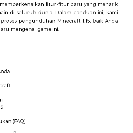
 memperkenalkan fitur-fitur baru yang menarik
in di seluruh dunia. Dalam panduan ini, kami
roses pengunduhan Minecraft 1.15, baik Anda
aru mengenal game ini.
Anda
raft
m
15
jukan (FAQ)