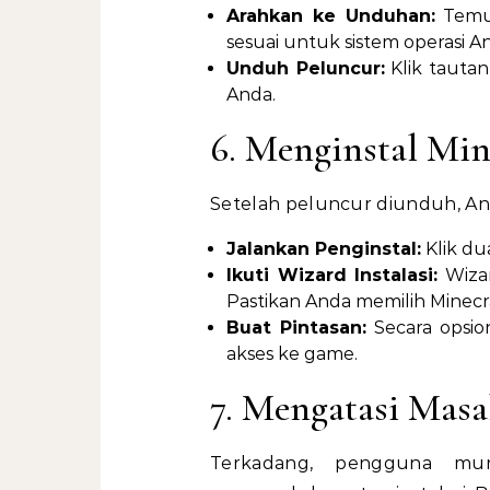
Arahkan ke Unduhan:
Temuk
sesuai untuk sistem operasi A
Unduh Peluncur:
Klik tautan
Anda.
6. Menginstal Mine
Setelah peluncur diunduh, And
Jalankan Penginstal:
Klik du
Ikuti Wizard Instalasi:
Wizar
Pastikan Anda memilih Minecraf
Buat Pintasan:
Secara opsio
akses ke game.
7. Mengatasi Ma
Terkadang, pengguna mun