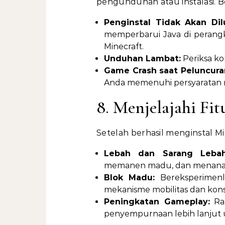
pengunduhan atau instalasi. B
Penginstal Tidak Akan Dil
memperbarui Java di perang
Minecraft.
Unduhan Lambat:
Periksa ko
Game Crash saat Peluncura
Anda memenuhi persyaratan
8. Menjelajahi Fit
Setelah berhasil menginstal Mine
Lebah dan Sarang Lebah
memanen madu, dan menana
Blok Madu:
Bereksperimen
mekanisme mobilitas dan konst
Peningkatan Gameplay:
Ras
penyempurnaan lebih lanjut