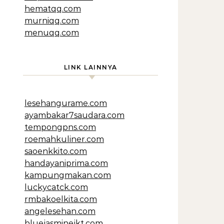
hematqq.com
murniqq.com
menuqq.com
LINK LAINNYA
lesehangurame.com
ayambakar7saudara.com
tempongpns.com
roemahkuliner.com
saoenkkito.com
handayaniprima.com
kampungmakan.com
luckycatck.com
rmbakoelkita.com
angelesehan.com
bluejasminejkt.com