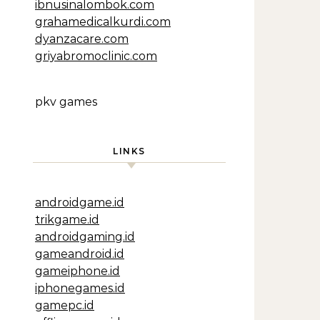
ibnusinalombok.com
grahamedicalkurdi.com
dyanzacare.com
griyabromoclinic.com
pkv games
LINKS
androidgame.id
trikgame.id
androidgaming.id
gameandroid.id
gameiphone.id
iphonegames.id
gamepc.id