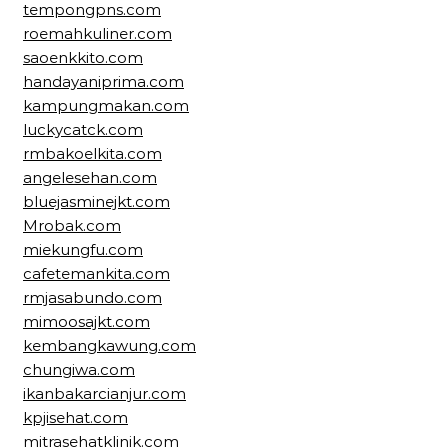
tempongpns.com
roemahkuliner.com
saoenkkito.com
handayaniprima.com
kampungmakan.com
luckycatck.com
rmbakoelkita.com
angelesehan.com
bluejasminejkt.com
Mrobak.com
miekungfu.com
cafetemankita.com
rmjasabundo.com
mimoosajkt.com
kembangkawung.com
chungiwa.com
ikanbakarcianjur.com
kpjisehat.com
mitrasehatklinik.com