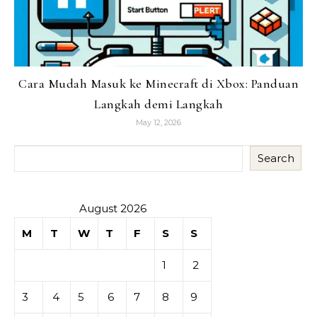
Cara Mudah Masuk ke Minecraft di Xbox: Panduan
Langkah demi Langkah
May 12, 2026
Search
August 2026
M
T
W
T
F
S
S
1
2
3
4
5
6
7
8
9