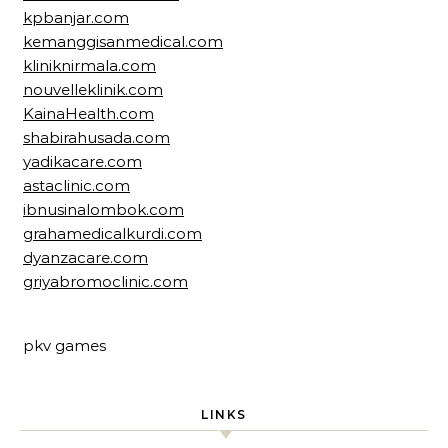
kpbanjar.com
kemanggisanmedical.com
kliniknirmala.com
nouvelleklinik.com
KainaHealth.com
shabirahusada.com
yadikacare.com
astaclinic.com
ibnusinalombok.com
grahamedicalkurdi.com
dyanzacare.com
griyabromoclinic.com
pkv games
LINKS