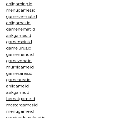
ahligaming.id
menugames.id
gameshemat.id
ahligames.id
gamehemat.id
asikgames.id
gamemain.id
gamejurus.id
gamemenu.id
gamezona.id
murnigame.id
gamesarea.id
gamearea.id
ahligame.id
asikgame.id
hematgame.id
mastergames.id
menugame.id
gamingdownload.id