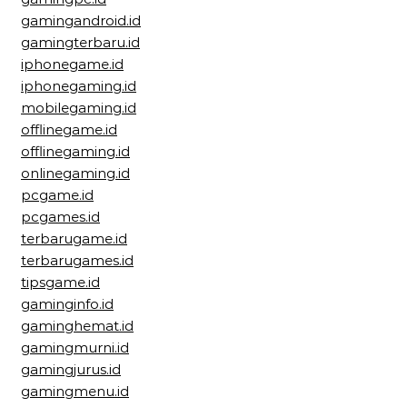
gamingandroid.id
gamingterbaru.id
iphonegame.id
iphonegaming.id
mobilegaming.id
offlinegame.id
offlinegaming.id
onlinegaming.id
pcgame.id
pcgames.id
terbarugame.id
terbarugames.id
tipsgame.id
gaminginfo.id
gaminghemat.id
gamingmurni.id
gamingjurus.id
gamingmenu.id