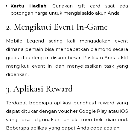
Kartu Hadiah
: Gunakan gift card saat ada
potongan harga untuk mengisi saldo akun Anda.
2. Mengikuti Event In-Game
Mobile Legend sering kali mengadakan event
dimana pemain bisa mendapatkan diamond secara
gratis atau dengan diskon besar. Pastikan Anda aktif
mengikuti event ini dan menyelesaikan task yang
diberikan.
3. Aplikasi Reward
Terdapat beberapa aplikasi penghasil reward yang
dapat ditukar dengan voucher Google Play atau iOS
yang bisa digunakan untuk membeli diamond.
Beberapa aplikasi yang dapat Anda coba adalah: