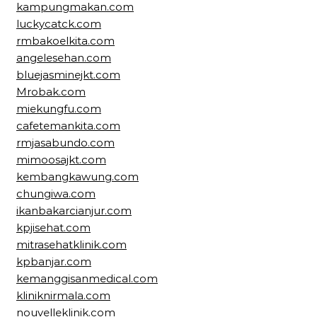
kampungmakan.com
luckycatck.com
rmbakoelkita.com
angelesehan.com
bluejasminejkt.com
Mrobak.com
miekungfu.com
cafetemankita.com
rmjasabundo.com
mimoosajkt.com
kembangkawung.com
chungiwa.com
ikanbakarcianjur.com
kpjisehat.com
mitrasehatklinik.com
kpbanjar.com
kemanggisanmedical.com
kliniknirmala.com
nouvelleklinik.com