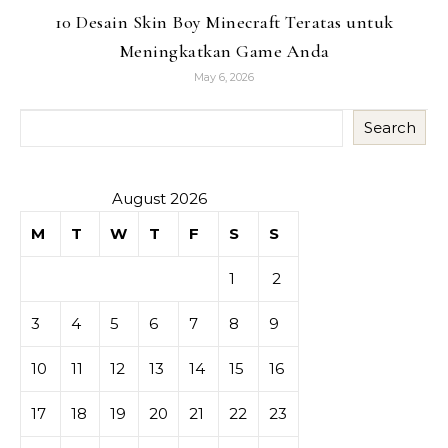
10 Desain Skin Boy Minecraft Teratas untuk
Meningkatkan Game Anda
May 6, 2026
Search
August 2026
M
T
W
T
F
S
S
1
2
3
4
5
6
7
8
9
10
11
12
13
14
15
16
17
18
19
20
21
22
23