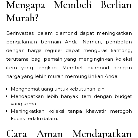
Mengapa Membeli Berlian
Murah?
Berinvestasi dalam diamond dapat meningkatkan
pengalaman bermain Anda. Namun, pembelian
dengan harga reguler dapat menguras kantong,
terutama bagi pemain yang menginginkan koleksi
item yang lengkap. Membeli diamond dengan
harga yang lebih murah memungkinkan Anda:
Menghemat uang untuk kebutuhan lain.
Mendapatkan lebih banyak item dengan budget
yang sama.
Meningkatkan koleksi tanpa khawatir merogoh
kocek terlalu dalam.
Cara Aman Mendapatkan