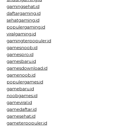
gamingsehat.id
daftargaming.id
sehatgaming.id
populergaming.id
viralgaming.id
gamingterpopuler.id
gamesnoob.id
gamespro.id
gamesbaru.id
gamesdownload.id
gamenoob.id
populergames.id
gamebaru.id
noobgames.id
gameviral.id
gamedaftar.id
gamesehat.id
gameterpopuler.id