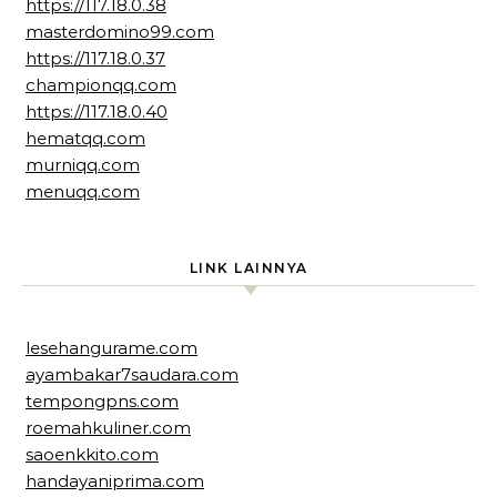
https://117.18.0.38
masterdomino99.com
https://117.18.0.37
championqq.com
https://117.18.0.40
hematqq.com
murniqq.com
menuqq.com
LINK LAINNYA
lesehangurame.com
ayambakar7saudara.com
tempongpns.com
roemahkuliner.com
saoenkkito.com
handayaniprima.com