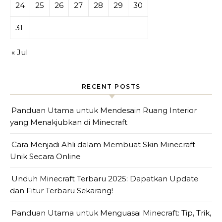
24
25
26
27
28
29
30
31
« Jul
RECENT POSTS
Panduan Utama untuk Mendesain Ruang Interior
yang Menakjubkan di Minecraft
Cara Menjadi Ahli dalam Membuat Skin Minecraft
Unik Secara Online
Unduh Minecraft Terbaru 2025: Dapatkan Update
dan Fitur Terbaru Sekarang!
Panduan Utama untuk Menguasai Minecraft: Tip, Trik,