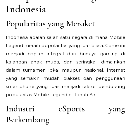
Indonesia
Popularitas yang Meroket
Indonesia adalah salah satu negara di mana Mobile
Legend meraih popularitas yang luar biasa. Game ini
menjadi bagian integral dari budaya gaming di
kalangan anak muda, dan seringkali dimainkan
dalam turnamen lokal maupun nasional. Internet
yang semakin mudah diakses dan penggunaan
smartphone yang luas menjadi faktor pendukung
popularitas Mobile Legend di Tanah Air.
Industri eSports yang
Berkembang