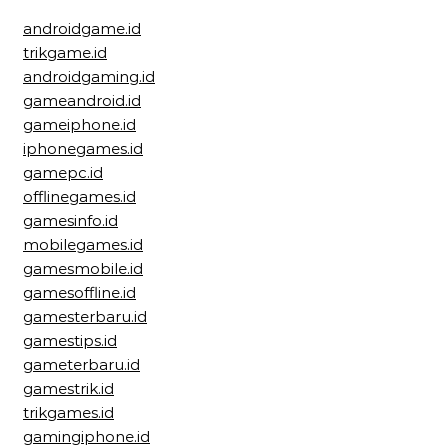
androidgame.id
trikgame.id
androidgaming.id
gameandroid.id
gameiphone.id
iphonegames.id
gamepc.id
offlinegames.id
gamesinfo.id
mobilegames.id
gamesmobile.id
gamesoffline.id
gamesterbaru.id
gamestips.id
gameterbaru.id
gamestrik.id
trikgames.id
gamingiphone.id