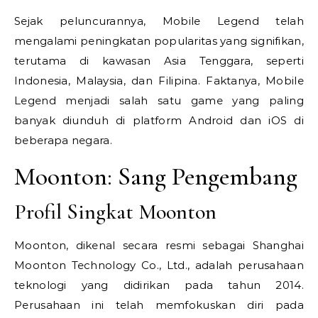
Sejak peluncurannya, Mobile Legend telah
mengalami peningkatan popularitas yang signifikan,
terutama di kawasan Asia Tenggara, seperti
Indonesia, Malaysia, dan Filipina. Faktanya, Mobile
Legend menjadi salah satu game yang paling
banyak diunduh di platform Android dan iOS di
beberapa negara.
Moonton: Sang Pengembang
Profil Singkat Moonton
Moonton, dikenal secara resmi sebagai Shanghai
Moonton Technology Co., Ltd., adalah perusahaan
teknologi yang didirikan pada tahun 2014.
Perusahaan ini telah memfokuskan diri pada