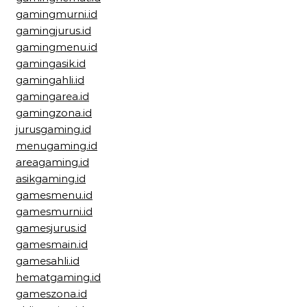
gamingmurni.id
gamingjurus.id
gamingmenu.id
gamingasik.id
gamingahli.id
gamingarea.id
gamingzona.id
jurusgaming.id
menugaming.id
areagaming.id
asikgaming.id
gamesmenu.id
gamesmurni.id
gamesjurus.id
gamesmain.id
gamesahli.id
hematgaming.id
gameszona.id