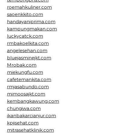
roemahkuliner.com
saoenkkito.com
handayaniprima.com
kampungmakan.com
luckycatck.com
rmbakoelkita.com
angelesehan.com
bluejasminejkt.com
Mrobak.com
miekungfu.com
cafetemankita.com
rmjasabundo.com
mimoosajkt.com
kembangkawung.com
chungiwa.com
ikanbakarcianjur.com
kpjisehat.com
mitrasehatklinik.com