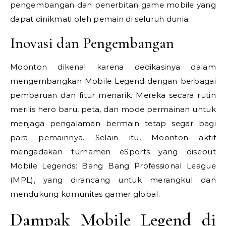
pengembangan dan penerbitan game mobile yang
dapat dinikmati oleh pemain di seluruh dunia.
Inovasi dan Pengembangan
Moonton dikenal karena dedikasinya dalam
mengembangkan Mobile Legend dengan berbagai
pembaruan dan fitur menarik. Mereka secara rutin
merilis hero baru, peta, dan mode permainan untuk
menjaga pengalaman bermain tetap segar bagi
para pemainnya. Selain itu, Moonton aktif
mengadakan turnamen eSports yang disebut
Mobile Legends: Bang Bang Professional League
(MPL), yang dirancang untuk merangkul dan
mendukung komunitas gamer global.
Dampak Mobile Legend di