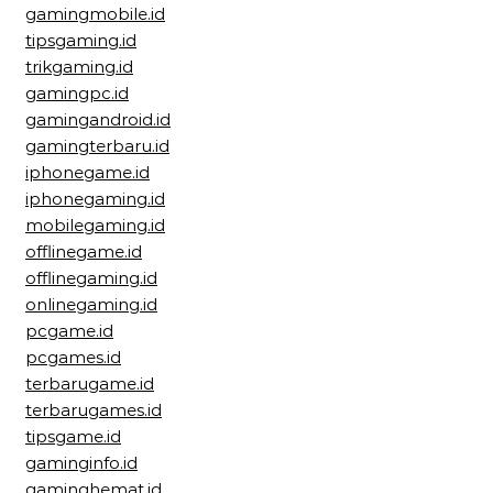
gamingmobile.id
tipsgaming.id
trikgaming.id
gamingpc.id
gamingandroid.id
gamingterbaru.id
iphonegame.id
iphonegaming.id
mobilegaming.id
offlinegame.id
offlinegaming.id
onlinegaming.id
pcgame.id
pcgames.id
terbarugame.id
terbarugames.id
tipsgame.id
gaminginfo.id
gaminghemat.id