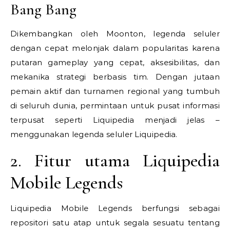
Bang Bang
Dikembangkan oleh Moonton, legenda seluler
dengan cepat melonjak dalam popularitas karena
putaran gameplay yang cepat, aksesibilitas, dan
mekanika strategi berbasis tim. Dengan jutaan
pemain aktif dan turnamen regional yang tumbuh
di seluruh dunia, permintaan untuk pusat informasi
terpusat seperti Liquipedia menjadi jelas –
menggunakan legenda seluler Liquipedia.
2. Fitur utama Liquipedia
Mobile Legends
Liquipedia Mobile Legends berfungsi sebagai
repositori satu atap untuk segala sesuatu tentang