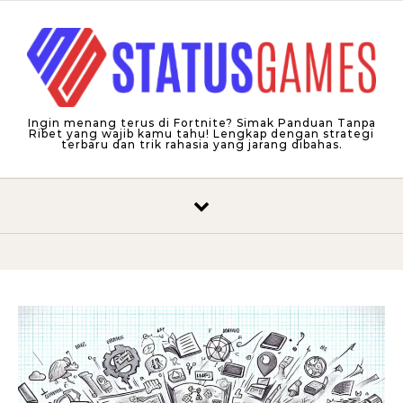
Skip to content
Ingin menang terus di Fortnite? Simak Panduan Tanpa
Ribet yang wajib kamu tahu! Lengkap dengan strategi
terbaru dan trik rahasia yang jarang dibahas.