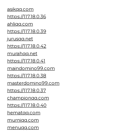
asikqq.com
https://117.18.0.36
ahliqq.com
https://117.18.0.39
jurusqq.net
https://117.18.0.42
murahqq.net
https://117.18.0.41
maindomino99.com
https://117.18.0.38
masterdomino99.com
https://117.18.0.37
championqq.com
https://117.18.0.40
hematqq.com
murniqq.com
menuqq.com