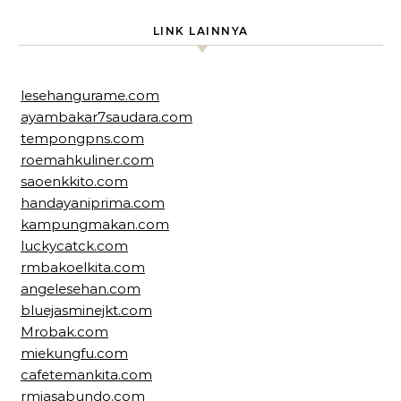
LINK LAINNYA
lesehangurame.com
ayambakar7saudara.com
tempongpns.com
roemahkuliner.com
saoenkkito.com
handayaniprima.com
kampungmakan.com
luckycatck.com
rmbakoelkita.com
angelesehan.com
bluejasminejkt.com
Mrobak.com
miekungfu.com
cafetemankita.com
rmjasabundo.com