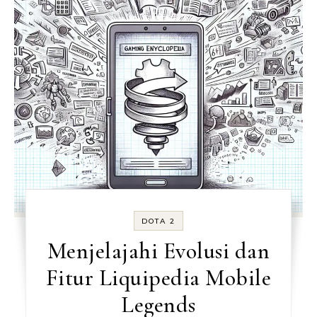
DOTA 2
Menjelajahi Evolusi dan
Fitur Liquipedia Mobile
Legends