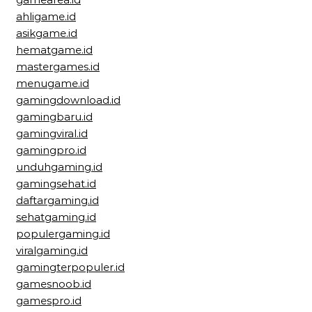
ahligame.id
asikgame.id
hematgame.id
mastergames.id
menugame.id
gamingdownload.id
gamingbaru.id
gamingviral.id
gamingpro.id
unduhgaming.id
gamingsehat.id
daftargaming.id
sehatgaming.id
populergaming.id
viralgaming.id
gamingterpopuler.id
gamesnoob.id
gamespro.id