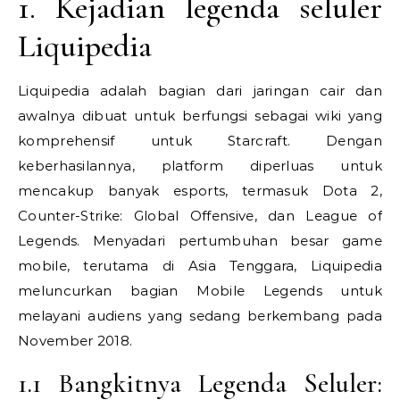
1. Kejadian legenda seluler
Liquipedia
Liquipedia adalah bagian dari jaringan cair dan
awalnya dibuat untuk berfungsi sebagai wiki yang
komprehensif untuk Starcraft. Dengan
keberhasilannya, platform diperluas untuk
mencakup banyak esports, termasuk Dota 2,
Counter-Strike: Global Offensive, dan League of
Legends. Menyadari pertumbuhan besar game
mobile, terutama di Asia Tenggara, Liquipedia
meluncurkan bagian Mobile Legends untuk
melayani audiens yang sedang berkembang pada
November 2018.
1.1 Bangkitnya Legenda Seluler: