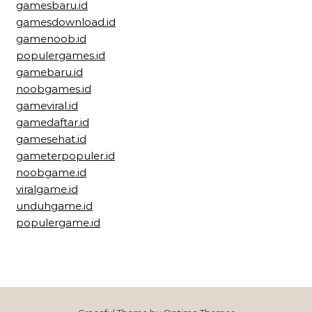
gamesbaru.id
gamesdownload.id
gamenoob.id
populergames.id
gamebaru.id
noobgames.id
gameviral.id
gamedaftar.id
gamesehat.id
gameterpopuler.id
noobgame.id
viralgame.id
unduhgame.id
populergame.id