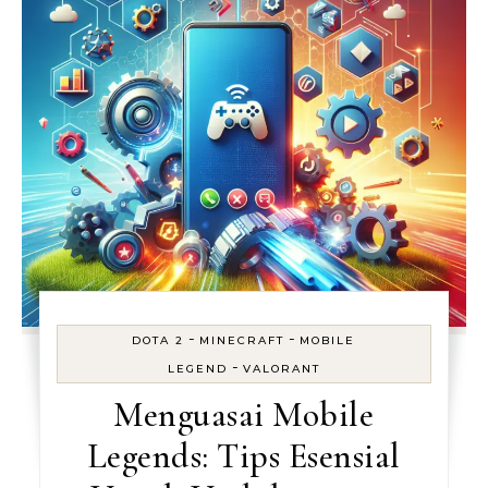
-
-
DOTA 2
MINECRAFT
MOBILE
-
LEGEND
VALORANT
Menguasai Mobile
Legends: Tips Esensial