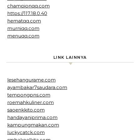
championqq.com
https://117.18.0.40
hematqq.com
murniqq.com
menuqq.com
LINK LAINNYA
lesehangurame.com
ayambakar7saudara.com
tempongpns.com
roemahkuliner.com
saoenkkito.com
handayaniprima.com
kampungmakan.com
luckycatck.com
rmbakoelkita.com