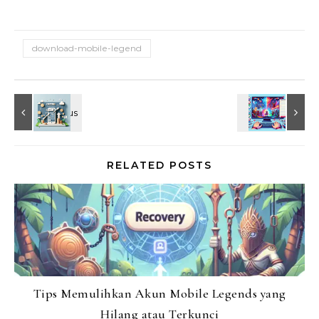
download-mobile-legend
RELATED POSTS
Tips Memulihkan Akun Mobile Legends yang
Hilang atau Terkunci