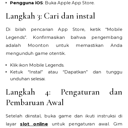
Pengguna iOS
: Buka Apple App Store.
Langkah 3: Cari dan instal
Di bilah pencarian App Store, ketik “Mobile
Legends”. Konfirmasikan bahwa pengembang
adalah Moonton untuk memastikan Anda
mengunduh game otentik.
Klik ikon Mobile Legends.
Ketuk “Instal” atau “Dapatkan” dan tunggu
unduhan selesai.
Langkah 4: Pengaturan dan
Pembaruan Awal
Setelah diinstal, buka game dan ikuti instruksi di
layar
slot online
untuk pengaturan awal. Gim