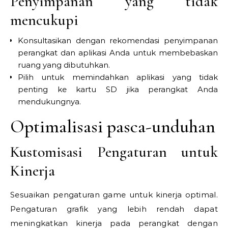
Penyimpanan yang tidak
mencukupi
Konsultasikan dengan rekomendasi penyimpanan
perangkat dan aplikasi Anda untuk membebaskan
ruang yang dibutuhkan.
Pilih untuk memindahkan aplikasi yang tidak
penting ke kartu SD jika perangkat Anda
mendukungnya.
Optimalisasi pasca-unduhan
Kustomisasi Pengaturan untuk
Kinerja
Sesuaikan pengaturan game untuk kinerja optimal.
Pengaturan grafik yang lebih rendah dapat
meningkatkan kinerja pada perangkat dengan