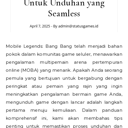
Untuk Unduhan yang
Seamless
April 7, 2025
- By
admin@statusgames.id
Mobile Legends: Bang Bang telah menjadi bahan
pokok dalam komunitas game seluler, menawarkan
pengalaman multipemain arena pertempuran
online (MOBA) yang menarik. Apakah Anda seorang
pemula yang bertujuan untuk bergabung dengan
peringkat atau pemain yang rajin yang ingin
meningkatkan pengalaman bermain game Anda,
mengunduh game dengan lancar adalah langkah
pertama menuju kemuliaan. Dalam panduan
komprehensif ini, kami akan membahas tips
penting untuk memastikan proses unduhan dan