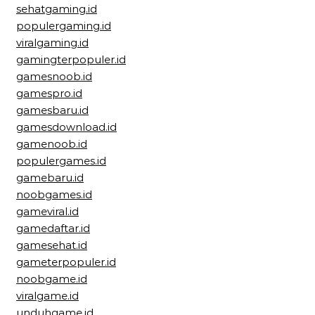
sehatgaming.id
populergaming.id
viralgaming.id
gamingterpopuler.id
gamesnoob.id
gamespro.id
gamesbaru.id
gamesdownload.id
gamenoob.id
populergames.id
gamebaru.id
noobgames.id
gameviral.id
gamedaftar.id
gamesehat.id
gameterpopuler.id
noobgame.id
viralgame.id
unduhgame.id