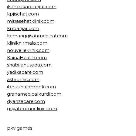
ikanbakarcianjur.com
kpjisehat.com
mitrasehatklinik.com
kpbanjar.com
kemanggisanmedical.com
kliniknirmala.com
nouvelleklinik.com
KainaHealth.com
shabirahusada.com
yadikacare.com
astaclinic.com
ibnusinalombok.com
grahamedicalkurdi.com
dyanzacare.com
griyabromoclinic.com
pkv games