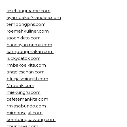
lesehangurame.com
ayambakar7saudara.com
tempongpns.com
roemahkuliner.com
saoenkkito.com
handayaniprima.com
kampungmakan.com
luckycatck.com
rmbakoelkita.com
angelesehan.com
bluejasminejkt.com
Mrobak.com
miekungfu.com
cafetemankita.com
rmjasabundo.com
mimoosajkt.com
kembangkawung.com
chungiwa.com